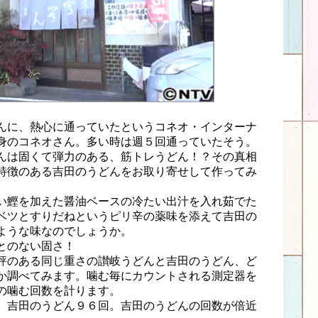
んに、熱心に通っていたというコネオ・インターナ
身のコネオさん。多い時は週５回通っていたそう。
んは固くて弾力のある、筋トレうどん！？その真相
特徴のある吉田のうどんをお取り寄せして作ってみ
い鰹を加えた醤油ベースの冷たい出汁を入れ茹でた
ベツとすりだねというピリ辛の薬味を添えて吉田の
ような味なのでしょうか。
とのない固さ！
評のある同じ重さの讃岐うどんと吉田のうどん、ど
か調べてみます。噛む毎にカウントされる測定器を
の噛む回数を計ります。
、吉田のうどん９６回。吉田のうどんの回数が倍近