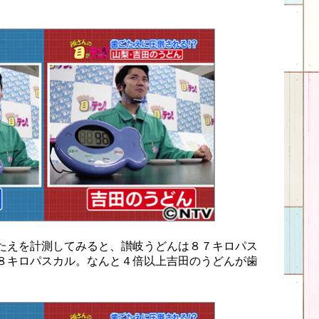
たえを計測してみると、讃岐うどんは８７キロパス
８キロパスカル。なんと４倍以上吉田のうどんが歯