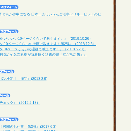
！子どもが夢中になる 日本一楽しいうんこ漢字ドリル ヒットのヒ
）
 だいたい10ページくらいで教えます。』（2019.10.26）
 10ページくらいの漫画で教えます！第2弾』（2018.12.8）
10ページくらいの漫画で教えます！』（2018.6.23）
今脚光が? 又吉直樹が読み解く話題の書「友だち幻想」』
検定！ 漢字』(2013.2.9)
ック』（2012.2.18）
閲のお仕事 第3弾』(2017.6.3)