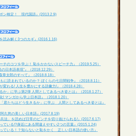
検定！ 現代国語』(2013.2.9)
読み解く3つのカギ』(2016.1.16)
チのコツを学ぶ！ 恥をかかないスピーチ力』（2019.5.25）
の日本語表現”』（2018.12.29）
森章太郎のすべて』（2018.8.18）
もに読まれているのか？ ぼくらの七日間戦争』（2018.8.11）
変わる! 人生を豊かにする語彙力!』（2018.4.28）
か」に学ぶ第2弾 人間としてあるべき姿とは』（2018.1.27）
 マンガから学ぶ日本語』（2018.1.20）
た「君たちはどう生きるか」に学ぶ 人間としてあるべき姿とは』
久悠の美しい日本語』(2017.8.19)
兵法」を読めば日常のピンチを切り抜けられる!』(2017.6.17)
ている!?身近にある間違えやすい2つの言葉』(2015.1.24)
違っている！？知らないと恥をかく 正しい日本語の使い方』