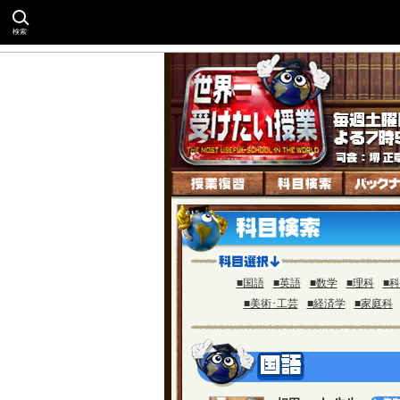
検索
■国語
■英語
■数学
■理科
■
■美術･工芸
■経済学
■家庭科