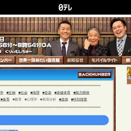
科学
■生物
■社会
■地理
■音楽
■保健体育
■能力開発
■食育
■教育
■心理学
■表現分析
■道徳
■特別授業