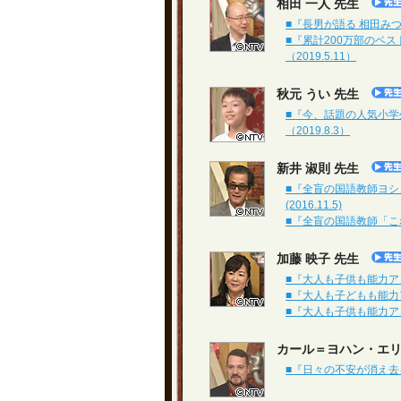
相田 一人 先生
■『長男が語る 相田みつを
■『累計200万部のベ
（2019.5.11）
秋元 うい 先生
■『今、話題の人気小学
（2019.8.3）
新井 淑則 先生
■『全盲の国語教師ヨ
(2016.11.5)
■『全盲の国語教師「これが
加藤 映子 先生
■『大人も子供も能力アップ
■『大人も子どもも能力アッ
■『大人も子供も能力アッ
カール＝ヨハン・エ
■『日々の不安が消え去る