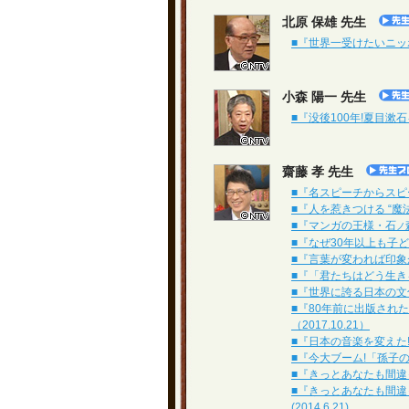
北原 保雄 先生
■『世界一受けたいニッポン
小森 陽一 先生
■『没後100年!夏目漱石を
齋藤 孝 先生
■『名スピーチからスピー
■『人を惹きつける “魔法
■『マンガの王様・石
ノ
■『なぜ30年以上も子ど
■『言葉が変われば印象が
■『「君たちはどう生きる
■『世界に誇る日本の文化!
■『80年前に出版され
（2017.10.21）
■『日本の音楽を変えた!阿
■『今大ブーム!「孫子の
■『きっとあなたも間違っ
■『きっとあなたも間
(2014.6.21)