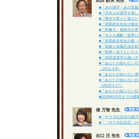
武田 鉄矢 先生
■『あの漢字・あの言葉には
■『日本人が漢字を美しく
■『歴史を変えた偉人たち
■『武田鉄矢先生の進化して
■『想像力・発想力を育て
■『大人も感動！世界に誇れ
■『武田鉄矢先生の新・教育
■『芸能人頭脳王決定戦！』
■『世界一当てたいテストⅡ
■『武田流漢字の感じ方ス
■『あなたの知らない日
（2011.4.9）
■『あなたの知らない漢字
■『あなたの知らない日
（2010.4.17）
■『あなたの知らない日本
■2009年10月までの
俵 万智 先生
■『サラダ記念日の俵万智
■『「サラダ記念日」の俵
出口 汪 先生