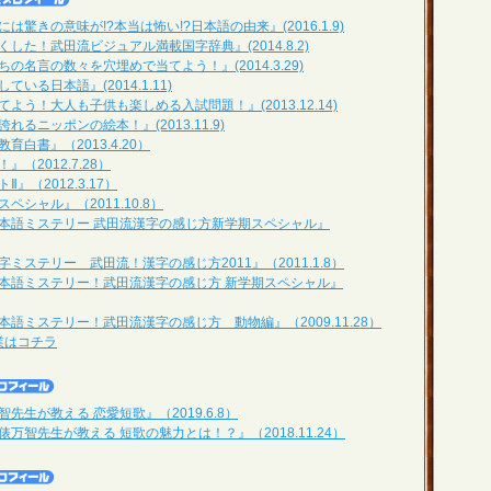
驚きの意味が!?本当は怖い!?日本語の由来』(2016.1.9)
した！武田流ビジュアル満載国字辞典』(2014.8.2)
の名言の数々を穴埋めで当てよう！』(2014.3.29)
いる日本語』(2014.1.11)
よう！大人も子供も楽しめる入試問題！』(2013.12.14)
るニッポンの絵本！』(2013.11.9)
白書』（2013.4.20）
（2012.7.28）
』（2012.3.17）
ペシャル』（2011.10.8）
本語ミステリー 武田流漢字の感じ方新学期スペシャル』
ミステリー 武田流！漢字の感じ方2011』（2011.1.8）
本語ミステリー！武田流漢字の感じ方 新学期スペシャル』
語ミステリー！武田流漢字の感じ方 動物編』（2009.11.28）
授業はコチラ
先生が教える 恋愛短歌』（2019.6.8）
万智先生が教える 短歌の魅力とは！？』（2018.11.24）