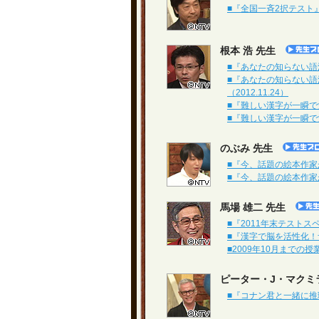
■『全国一斉2択テスト』（
根本 浩 先生
■『あなたの知らない語源のナ
■『あなたの知らない語
（2012.11.24）
■『難しい漢字が一瞬で覚
■『難しい漢字が一瞬で覚
のぶみ 先生
■『今、話題の絵本作家が教
■『今、話題の絵本作家が
馬場 雄二 先生
■『2011年末テストス
■『漢字で脳を活性化！ザ・
■2009年10月までの
ピーター・J・マクミ
■『コナン君と一緒に推理