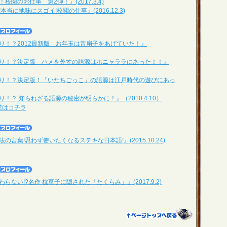
閲のお仕事 第2弾！』(2017.3.4)
当に地味にスゴイ!校閲の仕事』(2016.12.3)
り！？2012最新版 お年玉は昔扇子をあげていた！』
もり！？決定版 ハメを外すの語源はホニャララにあった！！』
もり！？決定版！「いたちごっこ」の語源は江戸時代の遊びにあっ
）
！？ 知られざる語源の秘密が明らかに！』（2010.4.10）
授業はコチラ
言葉!思わず使いたくなるステキな日本語!』(2015.10.24)
らない!?名作 枕草子に隠された「たくらみ」』(2017.9.2)