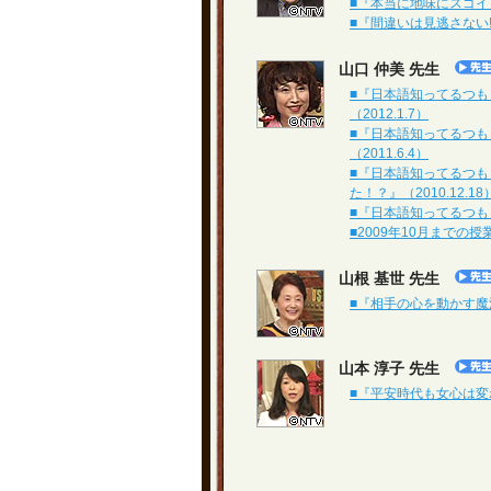
■『本当に地味にスゴイ！校
■『間違いは見逃さない!本
山口 仲美 先生
■『日本語知ってるつも
（2012.1.7）
■『日本語知ってるつ
（2011.6.4）
■『日本語知ってるつ
た！？』（2010.12.18
■『日本語知ってるつもり
■2009年10月までの
山根 基世 先生
■『相手の心を動かす魔法の
山本 淳子 先生
■『平安時代も女心は変わ