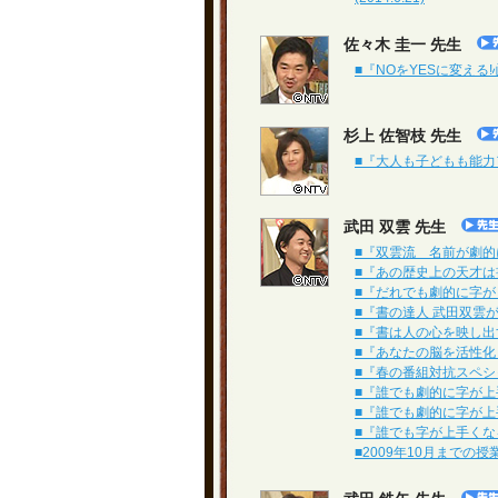
佐々木 圭一 先生
■『NOをYESに変える!心
杉上 佐智枝 先生
■『大人も子どもも能力アッ
武田 双雲 先生
■『双雲流 名前が劇的に上
■『あの歴史上の天才は書の
■『だれでも劇的に字がうま
■『書の達人 武田双雲が伝
■『書は人の心を映し出す
■『あなたの脳を活性化 
■『春の番組対抗スペシャル
■『誰でも劇的に字が上手く
■『誰でも劇的に字が上手く
■『誰でも字が上手くなる極
■2009年10月までの