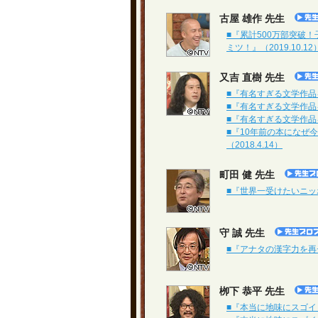
古屋 雄作 先生
■『累計500万部突破
ミツ！』（2019.10.12
又吉 直樹 先生
■『有名すぎる文学作品を
■『有名すぎる文学作品を
■『有名すぎる文学作品を
■『10年前の本になぜ
（2018.4.14）
町田 健 先生
■『世界一受けたいニッポン
守 誠 先生
■『アナタの漢字力を再チェ
栁下 恭平 先生
■『本当に地味にスゴイ！校