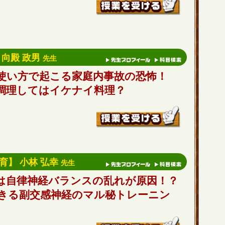
 向殿 政男
先生
使い方で起こる家庭内事故の恐怖！
調理してはイケナイ料理？
育】 小林 弘幸
先生
は自律神経バランスの乱れが原因！？
きる副交感神経のマル秘トレーニン