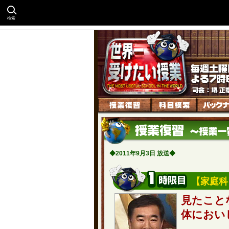
検索
◆2011年9月3日 放送◆
【家庭科
見たこと
体におい