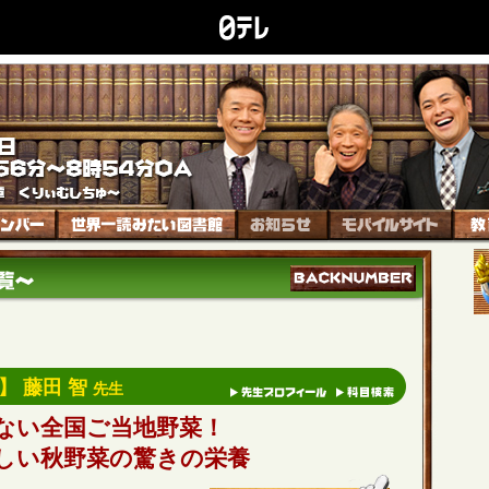
】 藤田 智
先生
ない全国ご当地野菜！
しい秋野菜の驚きの栄養