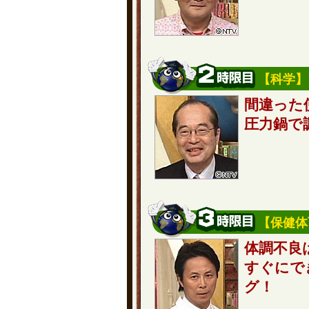
【科学】
間違った
圧力鍋で
【保健体
体調不良
すぐにで
グ！