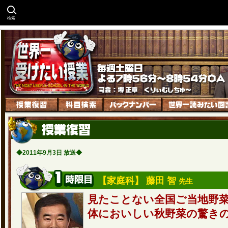
検索
◆2011年9月3日 放送◆
【家庭科】 藤田 智
先生
見たことない全国ご当地野
体においしい秋野菜の驚き