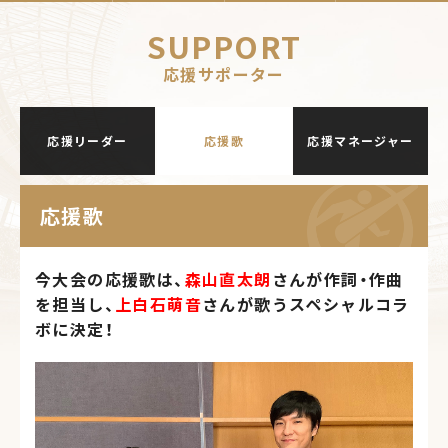
SUPPORT
応援サポーター
応援リーダー
応援歌
応援マネージャー
応援歌
今大会の応援歌は、
森山直太朗
さんが作詞・作曲
を担当し、
上白石萌音
さんが歌うスペシャルコラ
ボに決定！