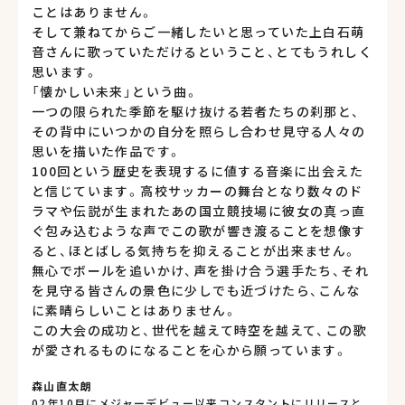
ことはありません。
そして兼ねてからご一緒したいと思っていた上白石萌
音さんに歌っていただけるということ、とてもうれしく
思います。
「懐かしい未来」という曲。
一つの限られた季節を駆け抜ける若者たちの刹那と、
その背中にいつかの自分を照らし合わせ見守る人々の
思いを描いた作品です。
100回という歴史を表現するに値する音楽に出会えた
と信じています。高校サッカーの舞台となり数々のド
ラマや伝説が生まれたあの国立競技場に彼女の真っ直
ぐ包み込むような声でこの歌が響き渡ることを想像す
ると、ほとばしる気持ちを抑えることが出来ません。
無心でボールを追いかけ、声を掛け合う選手たち、それ
を見守る皆さんの景色に少しでも近づけたら、こんな
に素晴らしいことはありません。
この大会の成功と、世代を越えて時空を越えて、この歌
が愛されるものになることを心から願っています。
森山直太朗
02年10月にメジャーデビュー以来コンスタントにリリースと