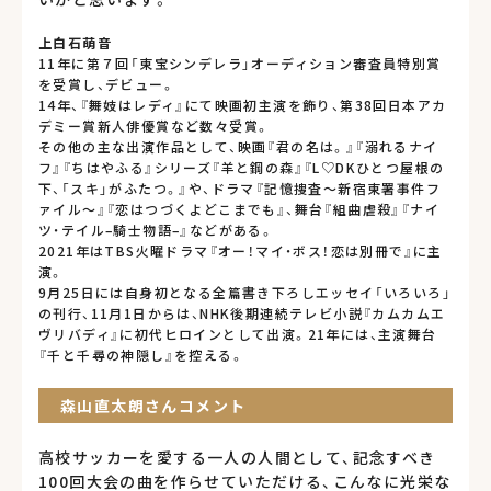
上白石萌音
11年に第７回「東宝シンデレラ」オーディション審査員特別賞
を受賞し、デビュー。
14年、『舞妓はレディ』にて映画初主演を飾り、第38回日本アカ
デミー賞新人俳優賞など数々受賞。
その他の主な出演作品として、映画『君の名は。』『溺れるナイ
フ』『ちはやふる』シリーズ『羊と鋼の森』『L♡DKひとつ屋根の
下、「スキ」がふたつ。』や、ドラマ『記憶捜査〜新宿東署事件フ
ァイル〜』『恋はつづくよどこまでも』、舞台『組曲虐殺』『ナイ
ツ・テイル–騎士物語–』などがある。
2021年はTBS火曜ドラマ『オー！マイ・ボス！恋は別冊で』に主
演。
9月25日には自身初となる全篇書き下ろしエッセイ「いろいろ」
の刊行、11月1日からは、NHK後期連続テレビ小説『カムカムエ
ヴリバディ』に初代ヒロインとして出演。21年には、主演舞台
『千と千尋の神隠し』を控える。
森山直太朗さんコメント
高校サッカーを愛する一人の人間として、記念すべき
100回大会の曲を作らせていただける、こんなに光栄な