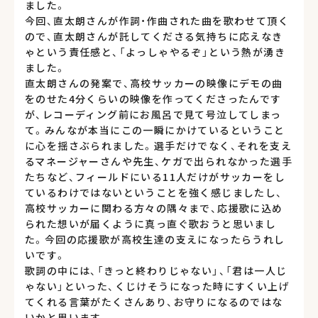
ました。
今回、直太朗さんが作詞・作曲された曲を歌わせて頂く
ので、直太朗さんが託してくださる気持ちに応えなき
ゃという責任感と、「よっしゃやるぞ」という熱が湧き
ました。
直太朗さんの発案で、高校サッカーの映像にデモの曲
をのせた4分くらいの映像を作ってくださったんです
が、レコーディング前にお風呂で見て号泣してしまっ
て。みんなが本当にこの一瞬にかけているということ
に心を揺さぶられました。選手だけでなく、それを支え
るマネージャーさんや先生、ケガで出られなかった選手
たちなど、フィールドにいる11人だけがサッカーをし
ているわけではないということを強く感じましたし、
高校サッカーに関わる方々の隅々まで、応援歌に込め
られた想いが届くように真っ直ぐ歌おうと思いまし
た。今回の応援歌が高校生達の支えになったらうれし
いです。
歌詞の中には、「きっと終わりじゃない」、「君は一人じ
ゃない」といった、くじけそうになった時にすくい上げ
てくれる言葉がたくさんあり、お守りになるのではな
いかと思います。