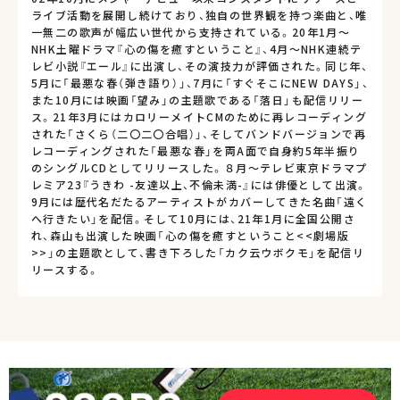
ライブ活動を展開し続けており、独自の世界観を持つ楽曲と、唯
一無二の歌声が幅広い世代から支持されている。20年1月～
NHK土曜ドラマ『心の傷を癒すということ』、4月～NHK連続テ
レビ小説『エール』に出演し、その演技力が評価された。同じ年、
5月に「最悪な春（弾き語り）」、7月に「すぐそこにNEW DAYS」、
また10月には映画「望み」の主題歌である「落日」も配信リリー
ス。21年3月にはカロリーメイトCMのために再レコーディング
された「さくら（二〇二〇合唱）」、そしてバンドバージョンで再
レコーディングされた「最悪な春」を両A面で自身約5年半振り
のシングルCDとしてリリースした。８月〜テレビ東京ドラマプ
レミア23『うきわ -友達以上、不倫未満-』には俳優として出演。
9月には歴代名だたるアーティストがカバーしてきた名曲「遠く
へ行きたい」を配信。そして10月には、21年1月に全国公開さ
れ、森山も出演した映画「心の傷を癒すということ<<劇場版
>>」の主題歌として、書き下ろした「カク云ウボクモ」を配信リ
リースする。