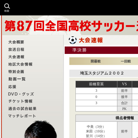
検索
準決勝
埼玉スタジアム２００２
前橋育英
VS
3
前半
0
後半
3
合計
PK
得点者情報
中美（3分）
米田（10分）
前半
皆川（14分）