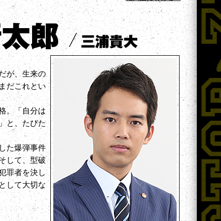
だが、生来の
まだこれとい
格。「自分は
」と、たびた
した爆弾事件
そして、型破
犯罪者を決し
として大切な