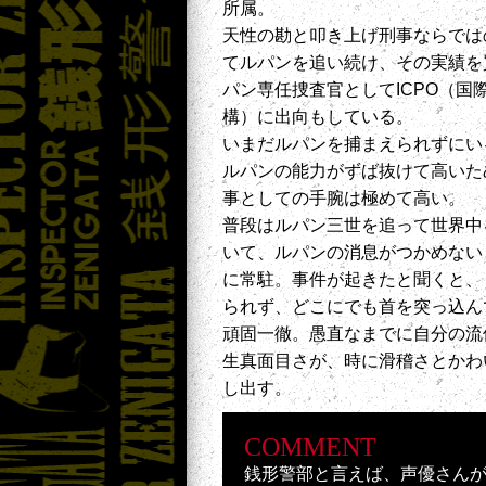
所属。
天性の勘と叩き上げ刑事ならでは
てルパンを追い続け、その実績を
パン専任捜査官としてICPO（国
構）に出向もしている。
いまだルパンを捕まえられずにい
ルパンの能力がずば抜けて高いた
事としての手腕は極めて高い。
普段はルパン三世を追って世界中
いて、ルパンの消息がつかめない
に常駐。事件が起きたと聞くと、
られず、どこにでも首を突っ込ん
頑固一徹。愚直なまでに自分の流
生真面目さが、時に滑稽さとかわ
し出す。
COMMENT
銭形警部と言えば、声優さん