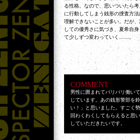
る性格。なので、思いついたら考
に行動してしまう銭形の捜査方法
理解できないことが多い。だが、
しての優秀さに気づき、夏希自身
て少しずつ変わっていく……。
COMMENT
男性に囲まれてバリバリ働い
じています。あの銭形警部を
い！」と思いました。すごく
回わくわくしてもらえると思
していただきたいです。