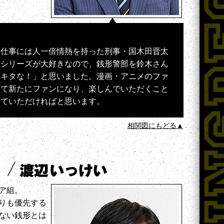
、仕事には人一倍情熱を持った刑事・国木田晋太
」シリーズが大好きなので、銭形警部を鈴木さん
はキタな！」と思いました。漫画・アニメのファ
見て新たにファンになり、楽しんでいただくこと
っていただければと思います。
相関図にもどる▲
ア組。
りも優先する
ない銭形とは