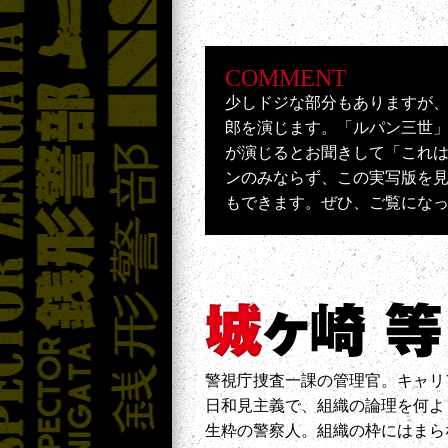
COMMENT
少しドジな部分もありますが
郎を演じます。「ルパン三世
が演じるとお聞きして「これ
ンのみならず、この実写版を
もできます。ぜひ、ご覧にな
警視庁捜査一課の管理官。キャリ
日和見主義で、組織の論理を何よ
生粋の警察人。組織の枠にはまら