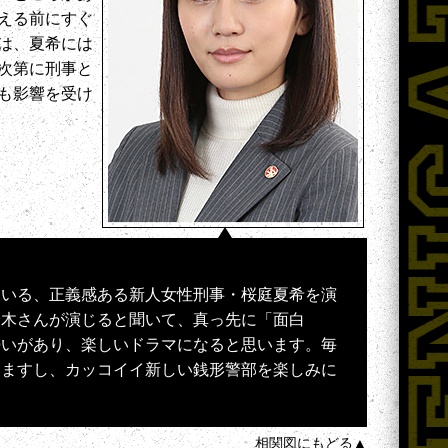
える前にすぐ
は、夏希には
次第に刑事と
も影響を受け
ている、正義感ある新人女性刑事・桜庭夏希を演
鈴木さんが演じると聞いて、真っ先に「面白
勢いがあり、楽しいドラマになると思います。毎
いますし、カッコイイ新しい銭形警部を楽しみに
相関図にもどる▲