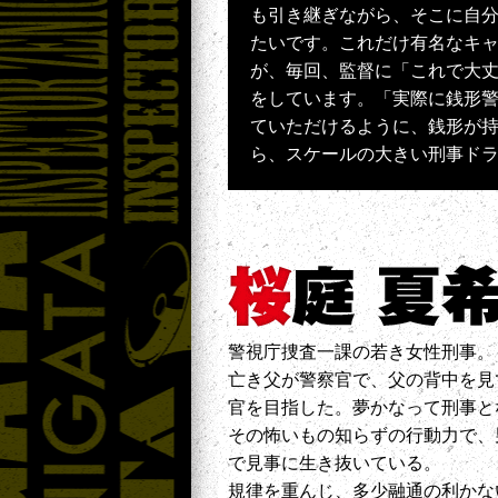
も引き継ぎながら、そこに自
たいです。これだけ有名なキ
が、毎回、監督に「これで大
をしています。「実際に銭形
ていただけるように、銭形が
ら、スケールの大きい刑事ド
警視庁捜査一課の若き女性刑事。
亡き父が警察官で、父の背中を見
官を目指した。夢かなって刑事と
その怖いもの知らずの行動力で、
で見事に生き抜いている。
規律を重んじ、多少融通の利かな