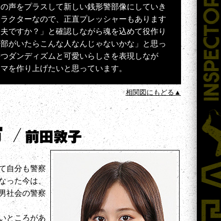
分の声をプラスして新しい銭形警部像にしていき
ャラクターなので、正直プレッシャーもあります
丈夫ですか？」と確認しながら魂を込めて役作り
警部がいたらこんな人なんじゃないかな」と思っ
持つダンディズムと可愛いらしさを表現しなが
ラマを作り上げたいと思っています。
相関図にもどる▲
て自分も警察
なった今は、
男社会の警察
いところがあ