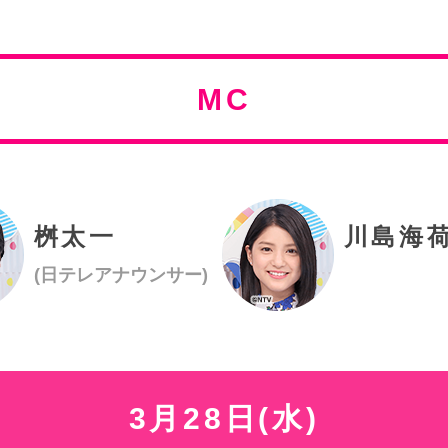
MC
桝太一
川島海
(日テレアナウンサー)
3月28日(水)