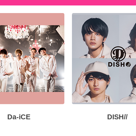
Da-iCE
DISH//