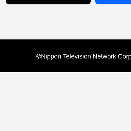
Relay Essay リレ
7/23 岩本乃蒼
この夏、ホストファミリーボランテ
て挑戦し我が家にイタリアからの留
©Nippon Television Network Corp
てきました。18…(TOPページへ)
Special いつの間に
7/22 きょうは何
かつてのお昼の人気番組「おもいッ