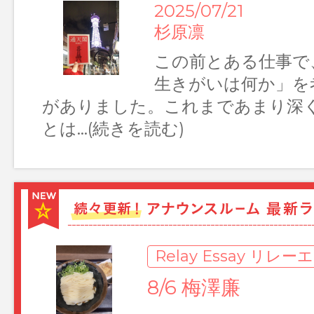
2025/07/21
杉原凛
この前とある仕事で
Relay Essay リレーエッセイ
生きがいは何か」を
7/22 岩﨑陽
がありました。これまであまり深
とは…(続きを読む)
入社2年目の岩﨑陽です。夏ですね
夏を前に私は26回目の誕生日を迎
会人2年目で…(TOPページへ)
Relay Essay リレ
8/6 梅澤廉