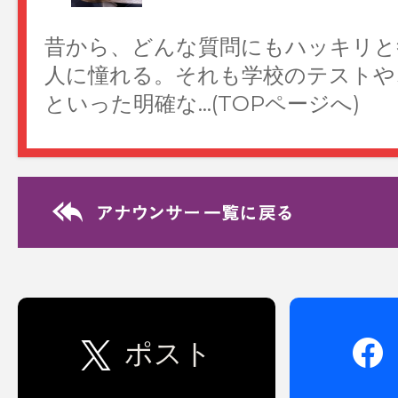
昔から、どんな質問にもハッキリと
人に憧れる。それも学校のテストや
といった明確な…(TOPページへ)
Relay Essay リレ
8/4 後呂有紗
2026年上半期のベストバイは、ス
た！つま先に向かって靴の横幅が広
く、履くとペン…(TOPページへ)
ポスト