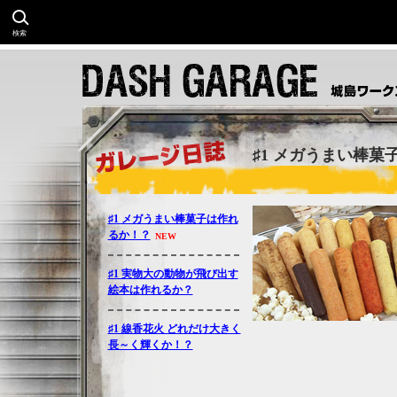
検索
♯1 メガうまい棒菓
♯1 メガうまい棒菓子は作れ
るか！？
NEW
♯1 実物大の動物が飛び出す
絵本は作れるか？
♯1 線香花火 どれだけ大きく
長～く輝くか！？