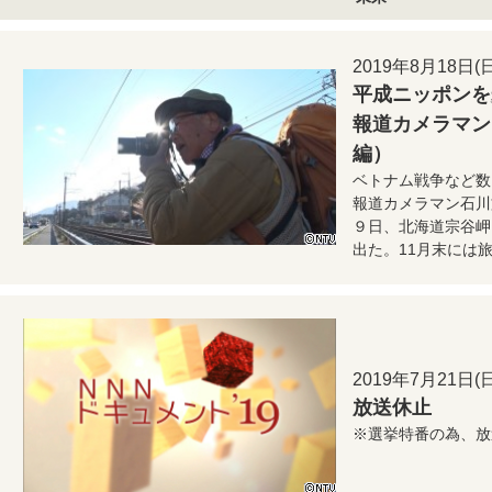
2019年8月18日(日)
平成ニッポンを
報道カメラマン
編）
ベトナム戦争など数
報道カメラマン石川
９日、北海道宗谷岬
出た。11月末には
2019年7月21日(日
放送休止
※選挙特番の為、放