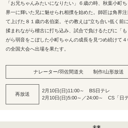
「お兄ちゃんみたいになりたい」６歳の時、秋葉小町ち
界一に輝いた兄に魅せられ相撲を始めた。師匠は角界注
て上げた８１歳の名伯楽。その教えは"立ち合い低く前に
揉まれながら稽古に打ち込み、試合で負けるたびに「も
がら弱音をこぼした小町ちゃんの成長を見つめ続けて４
の全国大会へ出場を果たす。
ナレーター/羽佐間道夫 制作/山形放送 
2月10日(日)11:00～ BS日テレ
再放送
2月10日(日)5:00～／24:00～ CS「日
未来