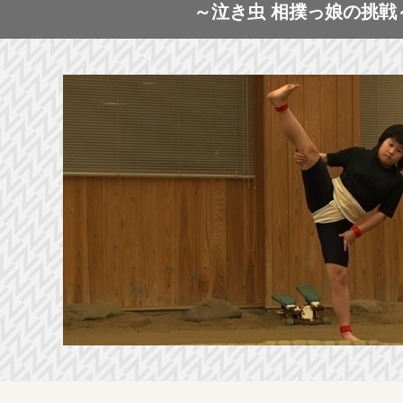
～泣き虫 相撲っ娘の挑戦