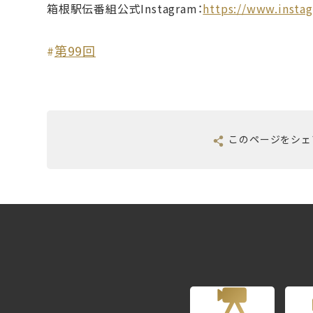
箱根駅伝番組公式Instagram：
https://www.insta
第99回
#
このページを
シェ