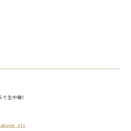
ビ系で生中継！
hakone_ntv