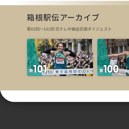
箱根駅伝アーカイブ
第63回～101回 日テレ中継全区間ダイジェスト