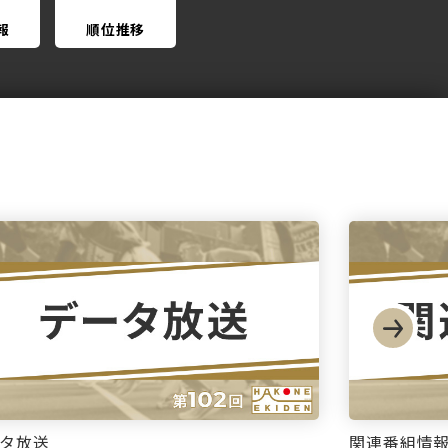
報
順位推移
タ放送
関連番組情