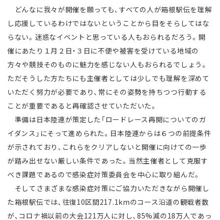
どんなに我々が開催を願っても、すべての人が箱根駅伝を理解
し応援しているわけではないということから目をそらしてはな
らない。迷惑なイベントと思っている人もおられるだろう。開
催にあたり１月２日・３日に不便や被害を受けている地域の
方々や競技そのものに魅力を感じない人もおられるでしょう。
ただそうした方たちにも主催者としては少しでも理解を深めて
いただく努力が必要であり、常にその姿勢を持ちつつ行動する
ことが重要であると再確認させていただいた。
準備は日本陸連が策定した「ロードレース再開についてのガ
イダンス」にそって進められた。日本陸連からは６つの前提条件
が示されており、これらをクリアしないと開催に向けての一歩
が踏み出せない厳しい条件であった。当然主催者として克服す
べき課題であるので感染症対策委員会を中心に取り組んだ。
そしてさまざまな感染症対策にご協力いただきながら開催し
た箱根駅伝では、往復10区間217.1kmのコース沿道の観戦者数
が、コロナ禍以前の大会121万人に対し、85%減の18万人であっ