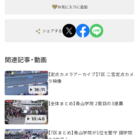
お気に入りに追加
シェアする
関連記事・動画
【定点カメラアーカイブ】7区 二宮定点カメ
ラ映像
16:11
【全体まとめ】青山学院 2度目の3連覇
10:40
【7区まとめ】青山学院が1位を堅守 国学院