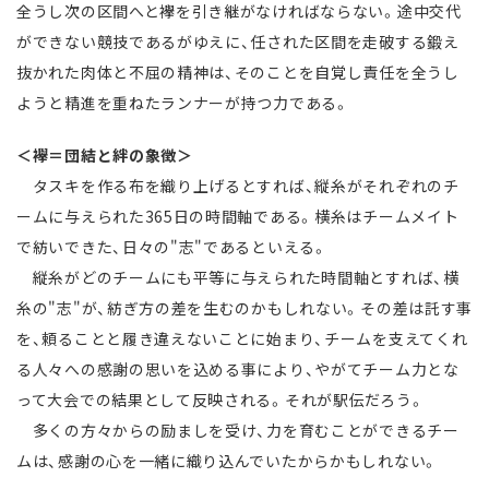
全うし次の区間へと襷を引き継がなければならない。途中交代
ができない競技であるがゆえに、任された区間を走破する鍛え
抜かれた肉体と不屈の精神は、そのことを自覚し責任を全うし
ようと精進を重ねたランナーが持つ力である。
＜襷＝団結と絆の象徴＞
タスキを作る布を織り上げるとすれば、縦糸がそれぞれのチ
ームに与えられた365日の時間軸である。横糸はチームメイト
で紡いできた、日々の"志"であるといえる。
縦糸がどのチームにも平等に与えられた時間軸とすれば、横
糸の"志"が、紡ぎ方の差を生むのかもしれない。その差は託す事
を、頼ることと履き違えないことに始まり、チームを支えてくれ
る人々への感謝の思いを込める事により、やがてチーム力とな
って大会での結果として反映される。それが駅伝だろう。
多くの方々からの励ましを受け、力を育むことができるチー
ムは、感謝の心を一緒に織り込んでいたからかもしれない。