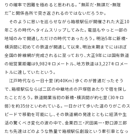
りの確率で困難を極めると思われる。“無茶だ・無謀だ・無理
だ”と関係各所で突き返されるのではないだろうか。
そのように思いを巡らせながら箱根駅伝が開催された大正10
年ころの時代へタイムスリップしてみた。電話もやっと一部の
地域のみで開通しただけの時代であったろう。明治5年に新橋・
横浜間に初めての鉄道が開通して以来、明治末期までにはほぼ
全国の幹線網が完成されるに至っており、大正9年には国有鉄道
の総営業距離は9,982キロメートル、地方鉄道は3,227キロメー
トルに達していたという。
江戸時代なら一日十里（約40Kｍ）歩くのが普通だったそう
で、箱根駅伝ならば二区の中継地点の戸塚宿あたりで宿を探し
たことだろう。鉄道開業当初の新橋・横浜間が約七里（30キロ
弱）を約35分といわれている。一日かけて歩いた道のりがこのス
ピードで移動を可能にし、その鉄道網の発達とともに経済や生
活の驚くべき変化の波の中で、金栗四三・沢田英一・野口源三郎
たち先達はどのような熱量で箱根駅伝創設という牽引車となっ