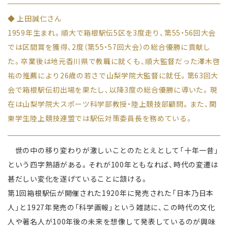
◆ 上田誠仁さん
1959年生まれ。順大で箱根駅伝5区を3度走り、第55・56回大会
では区間賞を獲得、2度（第55・57回大会）の総合優勝に貢献し
た。卒業後は地元香川県で教職に就くも、順大監督だった澤木啓
祐の推薦により26歳の若さで山梨学院大監督に就任。第63回大
会で箱根駅伝初出場を果たし、以降3度の総合優勝に導いた。現
在は山梨学院大スポーツ科学部教授・陸上競技部顧問。また、関
東学生陸上競技連盟では駅伝対策委員長を務めている。
世の中の移り変わりが激しいことのたとえとして「十年一昔」
という四字熟語がある。それが100年ともなれば、時代の変遷は
甚だしい変化を遂げていることに頷ける。
第1回箱根駅伝が開催された1920年に発売された「日本乃日本
人」と1927年発売の「科学画報」という雑誌に、この時代の文化
人や著名人が100年後の未来を想像して発表しているのが興味