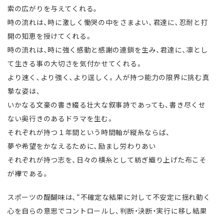
索の広がりを与えてくれる。
時の流れは、時に激しく慟哭の中をさまよい、君達に、忍耐と打
開の知恵を授けてくれる。
時の流れは、時に強く感動と感謝の連鎖を生み、君達に、凛とし
て生きる事の大切さを気付かせてくれる。
より速く、より強く、より逞しく。人が持つ能力の限界に挑む真
摯な姿は、
いかなる文豪の書き綴る壮大な叙事詩であっても、書き尽くせ
ない奥行きのあるドラマを生む。
それぞれが持つ１年間という時間軸が縦糸ならば、
夢や希望をかなえるために、励まし労わりあい
それぞれが持つ志を、日々の横糸として紡ぎ織り上げた布こそ
が襷である。
スポーツの醍醐味は、“不確定な結果に対して不安定に揺れ動く
心を自らの意思でコントロールし、判断・決断・実行に移し結果