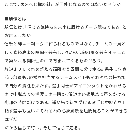
ことで、未来へと襷の継走が可能となるのではないだろうか。
■駅伝とは
駅伝とは、「信じる気持ちを未来に届けるチーム競技である」と
お応えしたい。
信頼と絆は一朝一夕に作られるものではなく、チームの一員と
して喜怒哀楽の時間を共有し、互いの心象風景を共有すること
で築かれる関係性の中で育まれてくるものだろう。
片道１００ｋｍを超える距離を５区間に分け走る。選手も付き
添う部員も、応援を担当するチームメイトもそれぞれの持ち場
で自分の責任を果たす。選手同士がアイコンタクトをかわせる
のは中継点での襷渡しの一瞬か、沿道の応援地点で声をかける
刹那の時間だけである。遥か先で待ち受ける選手と中継点を目
指す選手も互いにそれぞれの心象風景を垣間見ることができる
はずだ。
だから信じて待つ。そして信じて走る。