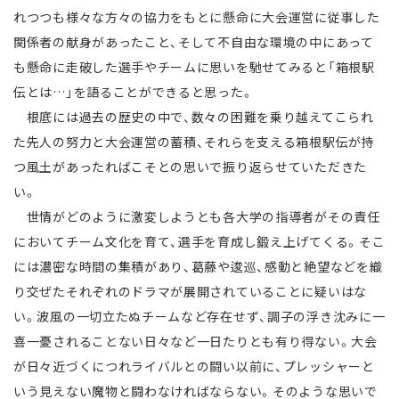
れつつも様々な方々の協力をもとに懸命に大会運営に従事した
関係者の献身があったこと、そして不自由な環境の中にあって
も懸命に走破した選手やチームに思いを馳せてみると「箱根駅
伝とは…」を語ることができると思った。
根底には過去の歴史の中で、数々の困難を乗り越えてこられ
た先人の努力と大会運営の蓄積、それらを支える箱根駅伝が持
つ風土があったればこそとの思いで振り返らせていただきた
い。
世情がどのように激変しようとも各大学の指導者がその責任
においてチーム文化を育て、選手を育成し鍛え上げてくる。そこ
には濃密な時間の集積があり、葛藤や逡巡、感動と絶望などを織
り交ぜたそれぞれのドラマが展開されていることに疑いはな
い。波風の一切立たぬチームなど存在せず、調子の浮き沈みに一
喜一憂されることない日々など一日たりとも有り得ない。大会
が日々近づくにつれライバルとの闘い以前に、プレッシャーと
いう見えない魔物と闘わなければならない。そのような思いで