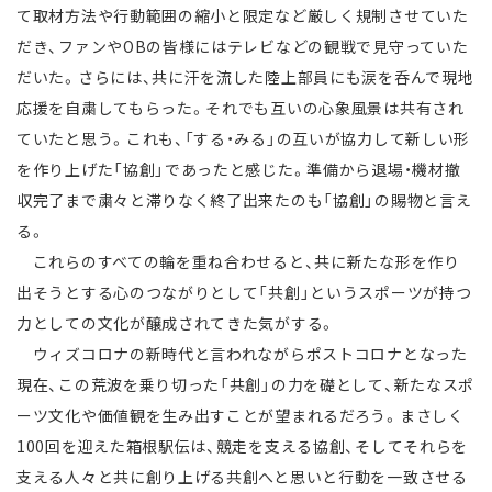
て取材方法や行動範囲の縮小と限定など厳しく規制させていた
だき、ファンやOBの皆様にはテレビなどの観戦で見守っていた
だいた。さらには、共に汗を流した陸上部員にも涙を呑んで現地
応援を自粛してもらった。それでも互いの心象風景は共有され
ていたと思う。これも、「する・みる」の互いが協力して新しい形
を作り上げた「協創」であったと感じた。準備から退場・機材撤
収完了まで粛々と滞りなく終了出来たのも「協創」の賜物と言え
る。
これらのすべての輪を重ね合わせると、共に新たな形を作り
出そうとする心のつながりとして「共創」というスポーツが持つ
力としての文化が醸成されてきた気がする。
ウィズコロナの新時代と言われながらポストコロナとなった
現在、この荒波を乗り切った「共創」の力を礎として、新たなスポ
ーツ文化や価値観を生み出すことが望まれるだろう。まさしく
100回を迎えた箱根駅伝は、競走を支える協創、そしてそれらを
支える人々と共に創り上げる共創へと思いと行動を一致させる