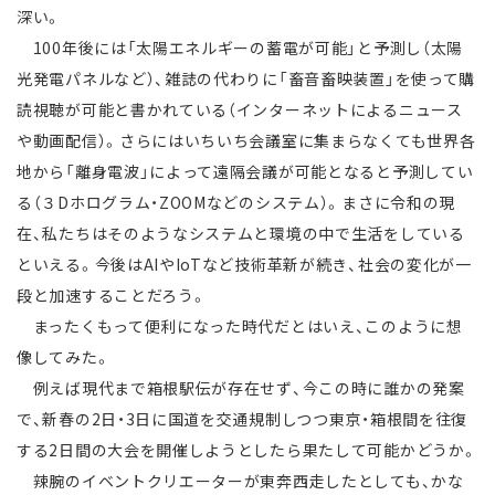
深い。
100年後には「太陽エネルギーの蓄電が可能」と予測し（太陽
光発電パネルなど）、雑誌の代わりに「畜音畜映装置」を使って購
読視聴が可能と書かれている（インターネットによるニュース
や動画配信）。さらにはいちいち会議室に集まらなくても世界各
地から「離身電波」によって遠隔会議が可能となると予測してい
る（３Dホログラム・ZOOMなどのシステム）。まさに令和の現
在、私たちはそのようなシステムと環境の中で生活をしている
といえる。今後はAIやIoTなど技術革新が続き、社会の変化が一
段と加速することだろう。
まったくもって便利になった時代だとはいえ、このように想
像してみた。
例えば現代まで箱根駅伝が存在せず、今この時に誰かの発案
で、新春の2日・3日に国道を交通規制しつつ東京・箱根間を往復
する2日間の大会を開催しようとしたら果たして可能かどうか。
辣腕のイベントクリエーターが東奔西走したとしても、かな