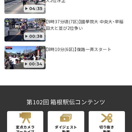
大2位浮上
04:35
【9時37分頃(7区)】國學院大 中央大・早稲
田大と並び2位争い
00:38
【8時10分(6区)】復路一斉スタート
00:34
第102回 箱根駅伝コンテンツ
定点カメラ
ダイジェスト
切り抜き
アーカイブ
動画
動画