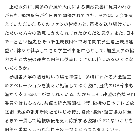
上記以外に、幾多の台風や大雨による自然災害に見舞われな
がらも、箱根駅伝が今日まで開催されてきた。それは、大会を支
えていただいた多くのファンの皆様方と、声援を送り続けてい
ただいた方々の熱意に支えられてきたからだと思う。また、日本
で一番古い歴史を持つ学生競技団体である関東学生陸上競技連
盟が、綿々と継承してきた学生幹事を中心として、加盟大学の協
力のもと大会の運営と開催に従事してきた伝統にあるのではな
いだろうか。
参加各大学の熱き戦いの場を準備し、多岐にわたる大会運営
のオペレーションを淡々と処理してゆく姿に、歴代のOB幹事も
温かく支える風土が育まれている。だからこそ、連盟の各種専門
委員会はもちろん、共催の読売新聞社、特別後援の日本テレビ放
送網、後援の報知新聞社をはじめ特別協賛・協賛・運営協力に至
るまで一貫して箱根駅伝を支え応援する姿勢がぶれないことも
開催を重ねてこられた理由の一つであろうと捉えている。