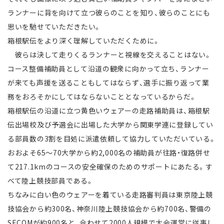
ランナーに背を向けて立つ彼らのことを知り、彼らのことにも
思いを馳せていただきたい。
箱根駅伝をより深く理解していただくために。
彼らは決して走りくるランナーと視線を交えることはない。
コース整備補助員として沿道の観衆に向かって立ち、ランナー
が来ても声援を送ることもしてはならず、選手に振り返って業
務をおろそかにしてはならないこととなっているからだ。
箱根駅伝の沿道に立つ黄色いウェアーの走路補助員は、箱根駅
伝出場校及び予選会に出場した大学から関東学連に登録してい
る部員数の3割を目処に派遣依頼して協力していただいている。
おおよそ65～70大学から約2,000名の補助員が往路・復路併せ
て217.1kmのコースの安全確保のためのサポートにあたる。す
べて陸上競技部員である。
ちなみに白い色のウェアーを着ている走路審判員は東京陸上競
技協会から約300名、神奈川陸上競技協会から約700名、警備の
SECOMが約900名と、合わせて2000人規模で大会運営に従事し