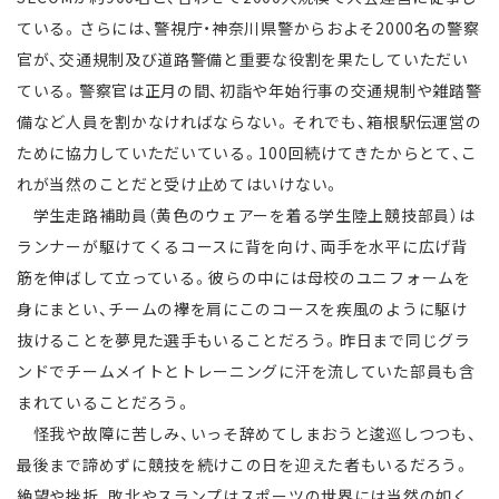
ている。さらには、警視庁・神奈川県警からおよそ2000名の警察
官が、交通規制及び道路警備と重要な役割を果たしていただい
ている。警察官は正月の間、初詣や年始行事の交通規制や雑踏警
備など人員を割かなければならない。それでも、箱根駅伝運営の
ために協力していただいている。100回続けてきたからとて、こ
れが当然のことだと受け止めてはいけない。
学生走路補助員（黄色のウェアーを着る学生陸上競技部員）は
ランナーが駆けてくるコースに背を向け、両手を水平に広げ背
筋を伸ばして立っている。彼らの中には母校のユニフォームを
身にまとい、チームの襷を肩にこのコースを疾風のように駆け
抜けることを夢見た選手もいることだろう。昨日まで同じグラ
ンドでチームメイトとトレーニングに汗を流していた部員も含
まれていることだろう。
怪我や故障に苦しみ、いっそ辞めてしまおうと逡巡しつつも、
最後まで諦めずに競技を続けこの日を迎えた者もいるだろう。
絶望や挫折、敗北やスランプはスポーツの世界には当然の如く