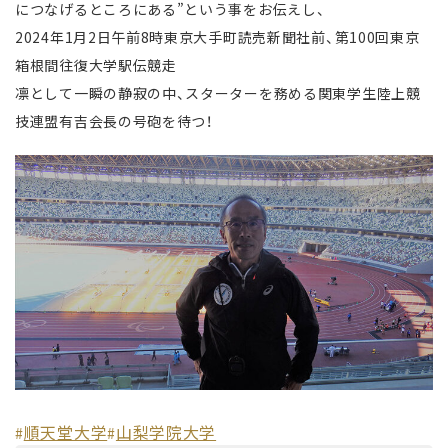
につなげるところにある”という事をお伝えし、
2024年1月2日午前8時東京大手町読売新聞社前、第100回東京
箱根間往復大学駅伝競走
凛として一瞬の静寂の中、スターターを務める関東学生陸上競
技連盟有吉会長の号砲を待つ！
順天堂大学
山梨学院大学
#
#