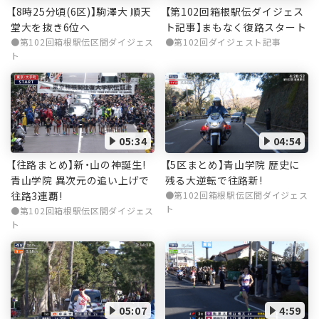
【8時25分頃(6区)】駒澤大 順天
【第102回箱根駅伝ダイジェス
堂大を抜き6位へ
ト記事】まもなく復路スタート
第102回箱根駅伝区間ダイジェス
第102回ダイジェスト記事
ト
05:34
04:54
【往路まとめ】新・山の神誕生!
【5区まとめ】青山学院 歴史に
青山学院 異次元の追い上げで
残る大逆転で往路新!
往路3連覇!
第102回箱根駅伝区間ダイジェス
ト
第102回箱根駅伝区間ダイジェス
ト
05:07
4:59