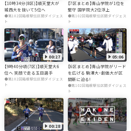
【10時34分(8区)】順天堂大が
【7区まとめ】青山学院が1位を
城西大を抜いて5位へ
堅守 国学院大2位浮上
第102回箱根駅伝区間ダイジェス
第102回箱根駅伝区間ダイジェス
ト
ト
00:27
05:06
【9時40分頃(7区)】順天堂大6
【6区まとめ】青山学院がリード
位へ 笑顔で走る玉目選手
を広げる 駒澤大・創価大が区
第102回箱根駅伝区間ダイジェス
間新に迫る!
ト
第102回箱根駅伝区間ダイジェス
ト
00:28