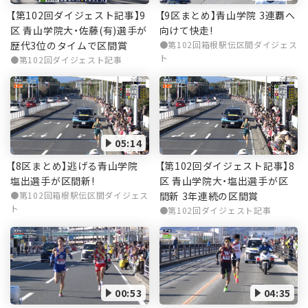
【第102回ダイジェスト記事】9
【9区まとめ】青山学院 3連覇へ
区 青山学院大・佐藤(有)選手が
向けて快走!
歴代3位のタイムで区間賞
第102回箱根駅伝区間ダイジェス
ト
第102回ダイジェスト記事
05:14
【第102回ダイジェスト記事】8
【8区まとめ】逃げる青山学院
区 青山学院大・塩出選手が区
塩出選手が区間新!
間新 3年連続の区間賞
第102回箱根駅伝区間ダイジェス
ト
第102回ダイジェスト記事
00:53
04:35