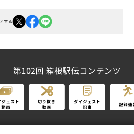
アする
第102回 箱根駅伝コンテンツ
イジェスト
切り抜き
ダイジェスト
記録速
動画
動画
記事