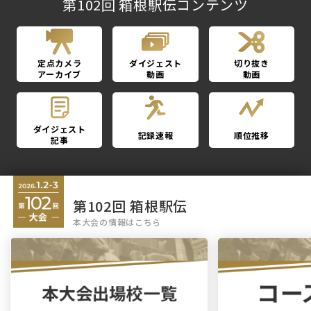
第102回 箱根駅伝コンテンツ
定点カメラ
ダイジェスト
切り抜き
アーカイブ
動画
動画
ダイジェスト
記録速報
順位推移
記事
第102回 箱根駅伝
本大会の情報はこちら