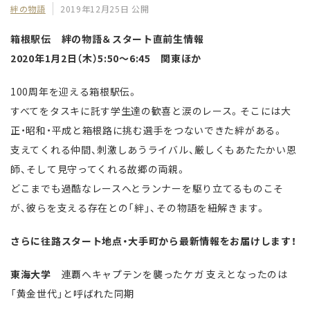
絆の物語
2019年12月25日 公開
箱根駅伝 絆の物語＆スタート直前生情報
2020年1月2日（木）5:50～6:45 関東ほか
100周年を迎える箱根駅伝。
すべてをタスキに託す学生達の歓喜と涙のレース。そこには大
正・昭和・平成と箱根路に挑む選手をつないできた絆がある。
支えてくれる仲間、刺激しあうライバル、厳しくもあたたかい恩
師、そして見守ってくれる故郷の両親。
どこまでも過酷なレースへとランナーを駆り立てるものこそ
が、彼らを支える存在との「絆」、その物語を紐解きます。
さらに往路スタート地点・大手町から最新情報をお届けします！
東海大学
連覇へキャプテンを襲ったケガ 支えとなったのは
「黄金世代」と呼ばれた同期