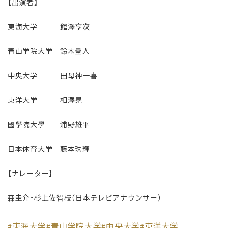
【出演者】
東海大学 館澤亨次
青山学院大学 鈴木塁人
中央大学 田母神一喜
東洋大学 相澤晃
國學院大學 浦野雄平
日本体育大学 藤本珠輝
【ナレーター】
森圭介・杉上佐智枝（日本テレビアナウンサー）
東海大学
青山学院大学
中央大学
東洋大学
#
#
#
#