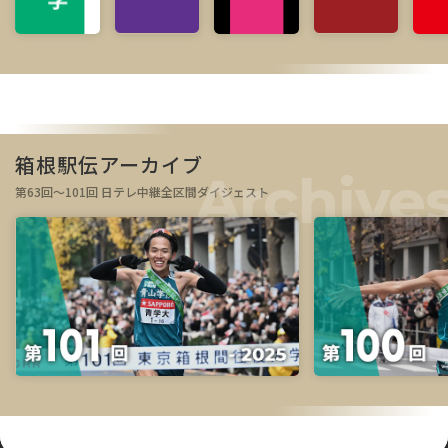
箱根駅伝アーカイブ
第63回～101回 日テレ中継全区間ダイジェスト