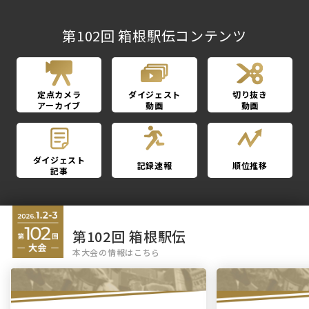
第102回 箱根駅伝コンテンツ
定点カメラ
ダイジェスト
切り抜き
アーカイブ
動画
動画
ダイジェスト
記録速報
順位推移
記事
第102回 箱根駅伝
本大会の情報はこちら