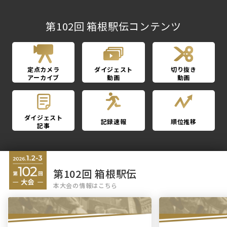
第102回 箱根駅伝コンテンツ
定点カメラ
ダイジェスト
切り抜き
アーカイブ
動画
動画
ダイジェスト
記録速報
順位推移
記事
第102回 箱根駅伝
本大会の情報はこちら