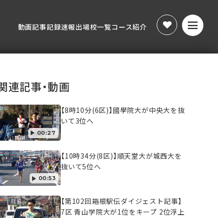
動画
記事
記録速報
出場校一覧
コース紹介
動画
記事
記録速報
出場校一覧
コース紹介
関連記事・動画
【8時10分(6区)】國學院大が中央大を抜
いて3位へ
00:27
【10時34分(8区)】順天堂大が城西大を
抜いて5位へ
00:53
【第102回箱根駅伝ダイジェスト記事】
7区 青山学院大が1位をキープ 2位浮上