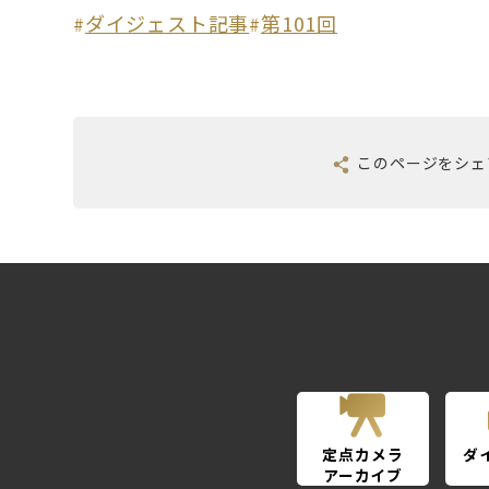
ダイジェスト記事
第101回
#
#
このページを
シェ
定点カメラ
ダ
アーカイブ