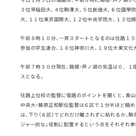
３位早稲田大、４位駒澤大、５位創価大、６位國學院
大、１１位東京国際大、１２位中央学院大、１３位
午前８時１０分、一斉スタートとなるのは往路１５
参加の学生連合、１８位神奈川大、１９位大東文化
午前７時３０分現在、箱根・芦ノ湖の気温は０．１
スとなる。
往路上位校の監督に復路のポイントを聞くと、青山
中央大・藤原正和駅伝監督は６区で１分半ほど縮め
は、下り（６区）でどれだけ離されずに粘れるか、駒
ジャー的な」役割に配置するという点をそれぞれ挙