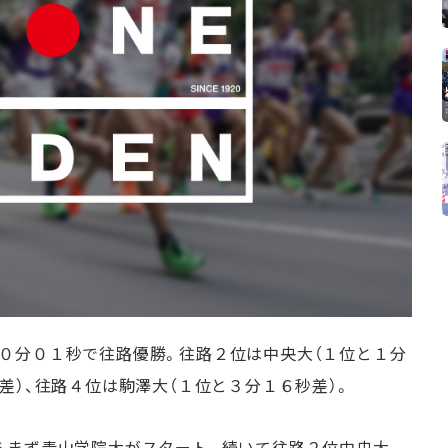
０分０１秒で往路優勝。往路２位は中央大（１位と１分
差）、往路４位は駒澤大（１位と３分１６秒差）。
らまず青山学院大がスタート。続いて往路２位中央大、