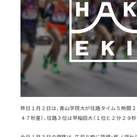
昨日１月２日は、青山学院大が往路タイム５時間２
４７秒差）、往路３位は早稲田大（１位と２分２９秒
今日１月３日の復路は、午前８時に箱根・芦ノ湖か