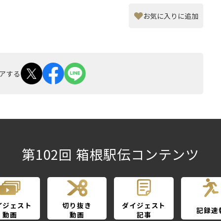
お気に入りに追加
アする
第102回 箱根駅伝コンテンツ
イジェスト
切り抜き
ダイジェスト
記録速
動画
動画
記事