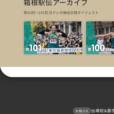
箱根駅伝アーカイブ
第63回～101回 日テレ中継全区間ダイジェスト
出場校&選手
お知らせ