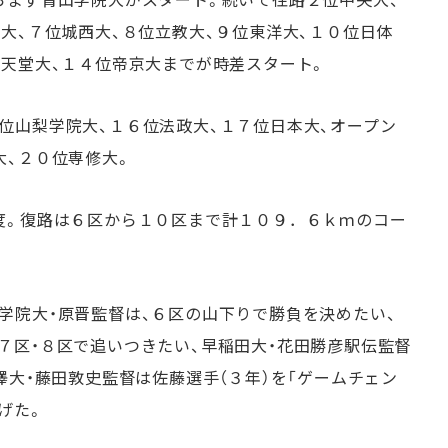
大、７位城西大、８位立教大、９位東洋大、１０位日体
順天堂大、１４位帝京大までが時差スタート。
位山梨学院大、１６位法政大、１７位日本大、オープン
大、２０位専修大。
度。復路は６区から１０区まで計１０９．６ｋｍのコー
学院大・原晋監督は、６区の山下りで勝負を決めたい、
７区・８区で追いつきたい、早稲田大・花田勝彦駅伝監督
澤大・藤田敦史監督は佐藤選手（３年）を「ゲームチェン
げた。