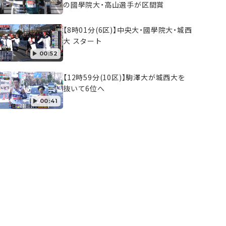
の國學院大・高山選手が区間賞
【8時01分(6区)】中央大・國學院大・城西
大 スタート
00:52
【12時59分(10区)】駒澤大が城西大を
抜いて6位へ
00:41