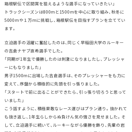
箱根駅伝で区間賞を狙えるような選手になっていきたい」
トラックシーズンは800mと1500mを中心に取り組み、秋冬に
5000mや１万mに挑戦し、箱根駅伝を目指すプランを立ててい
ます。
立迫選手の活躍に奮起したのは、同じく早稲田大学のルーキー
の吉倉ナヤブ直希選手でした。
「同期が1年生で優勝したのは刺激になりましたし、プレッシャ
ーにもなりました」
男子1500mに出場した吉倉選手は、そのプレッシャーをも力に
変えて、序盤から積極的に先頭を引っ張りました。
「スタートで前に出ることができたら、引っ張り切ろうと思って
いました」
こう話すように、積極果敢なレース運びはプラン通り。抜かれて
も抜き返し、1年生らしからぬ負けん気の強さを見せました。そ
して、立迫選手に続いて、ルーキーながら優勝を飾り、先輩の岩