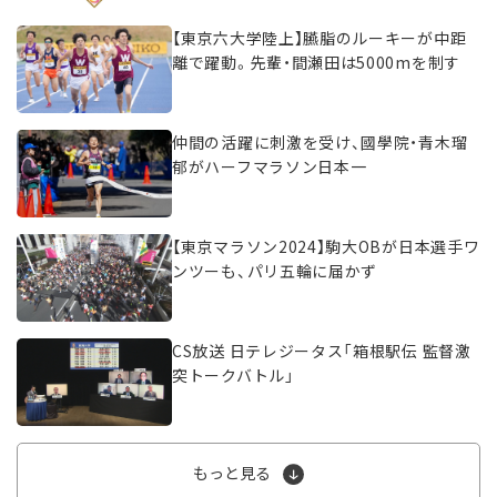
【東京六大学陸上】臙脂のルーキーが中距
離で躍動。先輩・間瀬田は5000mを制す
仲間の活躍に刺激を受け、國學院・青木瑠
郁がハーフマラソン日本一
【東京マラソン2024】駒大OBが日本選手ワ
ンツーも、パリ五輪に届かず
CS放送 日テレジータス「箱根駅伝 監督激
突トークバトル」
もっと見る