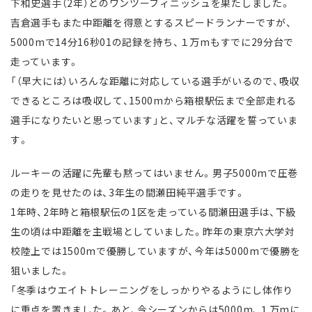
下和史選手（2年）とのワンツーフィニッシュを果たしました。
吉倉選手もまた中距離を得意とするスピードランナーですが、
5000mで14分16秒01の記録を持ち、１万mもすでに29分台で
走っています。
「（早大には）いろんな距離に対応している選手がいるので、吸収
できるところは吸収して、1500mから箱根駅伝まで全部走れる
選手になりたいと思っています」と、マルチな活躍を誓っていま
す。
ルーキーの活躍に先輩も黙ってはいません。男子5000mで圧巻
の走りを見せたのは、3年生の間瀬田純平選手です。
1年時、2年時と箱根駅伝の1区を走っている間瀬田選手は、下級
生の頃は中距離を主戦場としていました。昨年の東京六大学対
校陸上では1500mで優勝していますが、今年は5000mで優勝を
狙いました。
「冬季はウエイトトレーニングをしっかりやるようにし体作り
に重点を置きました。あと、今シーズンからは5000m、１万mに