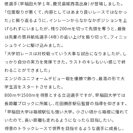
徳選手（早稲田大学１年、鹿児島城西高出身）が登場しました。
「位置取りが悪くて、内容としてはあまり良いレースではなかっ
た」と振り返るように、インレーンからなかなかポジションを上
げられずにいましたが、残り200mを切って先頭を奪うと、最後
は先輩の筒井航佑選手（4年）の追い上げを振り切って、フィニッ
シュラインに駆け込みました。
「大学初レースは対校戦っていう大事な試合になりましたが、し
っかり自分の実力を発揮できた。ラストのキレもいい感じで終
わることができました」
エンジのユニフォームデビュー戦を優勝で飾り、最高の形で大
学生活をスタートさせました。
800mや1500mを得意とする立迫選手ですが、早稲田大学では
長距離ブロックに所属し、花田勝彦駅伝監督の指導を仰ぎます。
「早稲田大学は箱根駅伝も強い大学。小さい頃から箱根に憧れて
いたので、長い距離も走れるようになったら目指したい。
得意のトラックレースで世界を目指せるような選手に成長し、