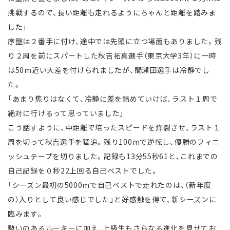
挑戦するので、長い距離も走れるようにちゃんと距離を踏みま
した」
序盤は２番手に付け、途中では先頭に立つ場面もありました。残
り２周を前にスパートした秋吉拓真選手（東京大学3年）に一時
は50m近い大差を付けられましたが、間瀬田選手は冷静でし
た。
「あまり焦りはなくて、冷静に差を詰めていけば、ラスト１周で
絶対に行けるって思っていました」
こう話すように、中距離で培ったスピードを炸裂させ、ラスト１
周を切って秋吉選手を猛追。残り100mで逆転し、優勝のフィニ
ッシュテープを切りました。記録も13分55秒61と、これまでの
自己記録を０秒22上回る自己ベストでした。
「シーズン最初の5000mで自己ベストで走れたのは、（新年度
の）入りとして良い感じでした」と好感触を得て、新シーズンに
臨みます。
勢いのあるルーキーに加え、上級生もさらなる進化を見せてお