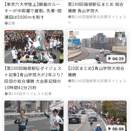
【東京六大学陸上】臙脂のルー
第100回箱根駅伝まとめ 総合
キーが中距離で躍動。先輩・間
優勝 青山学院大
瀬田は5000mを制す
第100回箱根駅伝区間ダイジェス
ト
記事
04:39
【第100回箱根駅伝ダイジェス
【10区まとめ】青山学院大総合
ト記事】青山学院大が2年ぶり7
優勝
回目の総合優勝 大会新記録の
第100回箱根駅伝区間ダイジェス
ト
10時間41分25秒
第100回ダイジェスト記事
06:04