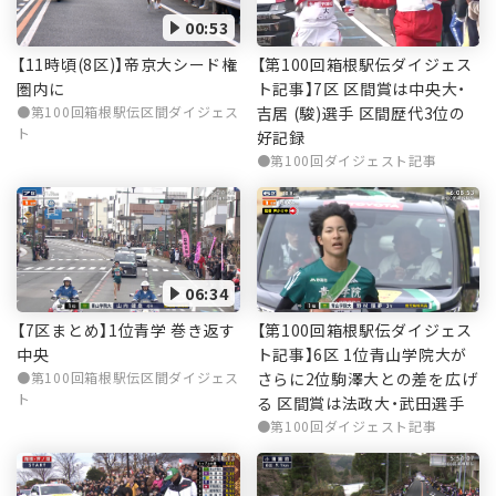
00:53
【第100回箱根駅伝ダイジェス
【11時頃(8区)】帝京大シード権
ト記事】7区 区間賞は中央大・
圏内に
吉居 (駿)選手 区間歴代3位の
第100回箱根駅伝区間ダイジェス
ト
好記録
第100回ダイジェスト記事
06:34
【第100回箱根駅伝ダイジェス
【7区まとめ】1位青学 巻き返す
ト記事】6区 1位青山学院大が
中央
さらに2位駒澤大との差を広げ
第100回箱根駅伝区間ダイジェス
ト
る 区間賞は法政大・武田選手
第100回ダイジェスト記事