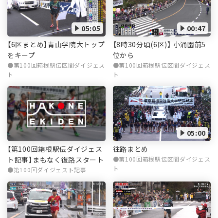
05:05
00:47
【6区まとめ】青山学院大トップ
【8時30分頃(6区)】 小涌園前5
をキープ
位から
第100回箱根駅伝区間ダイジェス
第100回箱根駅伝区間ダイジェス
ト
ト
05:00
【第100回箱根駅伝ダイジェス
往路まとめ
ト記事】まもなく復路スタート
第100回箱根駅伝区間ダイジェス
ト
第100回ダイジェスト記事