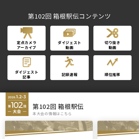
第102回 箱根駅伝コンテンツ
定点カメラ
ダイジェスト
切り抜き
アーカイブ
動画
動画
ダイジェスト
記録速報
順位推移
記事
第102回 箱根駅伝
本大会の情報はこちら