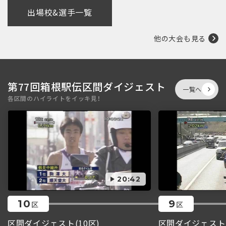
出場校&選手一覧
他の大会も見る
第77回箱根駅伝区間ダイジェスト
一覧へ
各区間のハイライトをイッキ見！
20:42
10
9
区
区
区間ダイジェスト(10区)
区間ダイジェスト(