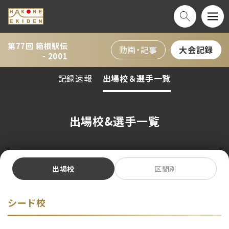
第77回 箱根駅伝
動画・記事
大会記録
- 2001
記録速報
出場校＆選手一覧
出場校&選手一覧
出場校
区間別
シード校