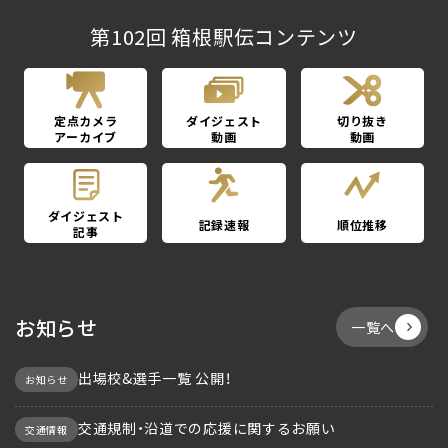
第102回 箱根駅伝コンテンツ
定点カメラ
ダイジェスト
切り抜き
アーカイブ
動画
動画
ダイジェスト
記録速報
順位推移
記事
お知らせ
一覧へ
出場校&選手一覧 公開！
お知らせ
交通規制・沿道での応援に関するお願い
交通情報