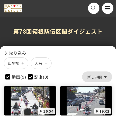
第78回箱根駅伝区間ダイジェスト
絞り込み
出場校
大会
動画(9)
記事(0)
16:54
19:02