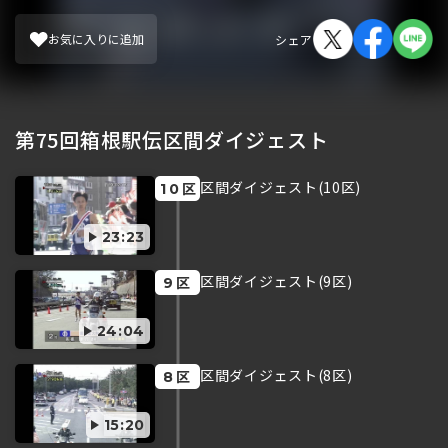
お気に入りに追加
シェア
第75回箱根駅伝区間ダイジェスト
区間ダイジェスト(10区)
区
10
23:23
区間ダイジェスト(9区)
区
9
24:04
区間ダイジェスト(8区)
区
8
15:20