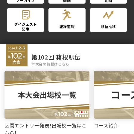
アーカイブ
動画
動画
ダイジェスト
記録速報
順位推移
記事
第102回 箱根駅伝
本大会の情報はこちら
区間エントリー発表！出場校一覧はこ
コース紹介
ちら！