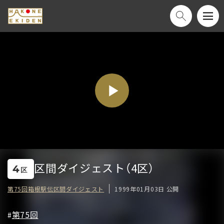
区間ダイジェスト（4区）
4
区
第75回箱根駅伝区間ダイジェスト
1999年01月03日 公開
第75回
#