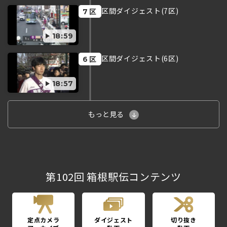
区間ダイジェスト(7区)
区
7
18:59
区間ダイジェスト(6区)
区
6
18:57
もっと見る
第102回 箱根駅伝コンテンツ
定点カメラ
ダイジェスト
切り抜き