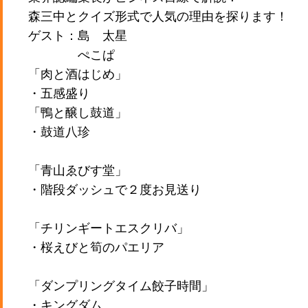
森三中とクイズ形式で人気の理由を探ります！
ゲスト：島 太星
ぺこぱ
「肉と酒はじめ」
・五感盛り
「鴨と醸し鼓道」
・鼓道八珍
「青山ゑびす堂」
・階段ダッシュで２度お見送り
「チリンギートエスクリバ」
・桜えびと筍のパエリア
「ダンプリングタイム餃子時間」
・キングダム