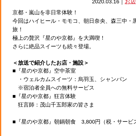
2020.03.16｜
お店
京都・嵐山を非日常体験！
今回はハイヒール・モモコ、朝日奈央、森三中・
旅！
極上の贅沢『星のや京都』を大満喫！
さらに絶品スイーツも続々登場。
＜放送で紹介したお店・施設＞
■『星のや京都』空中茶室
・ウェルカムスイーツ：烏羽玉、シャンパン
※宿泊者全員への無料サービス
■『星のや京都』狂言体験
狂言師：茂山千五郎家の皆さま
■『星のや京都』朝鍋朝食 3,800円（税・サービ