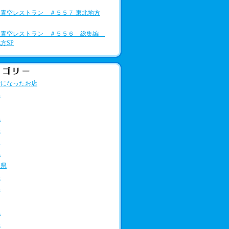
青空レストラン ＃５５７ 東北地方
★青空レストラン ＃５５６ 総集編
方SP
話になったお店
県
県
県
道
県
山県
県
県
県
県