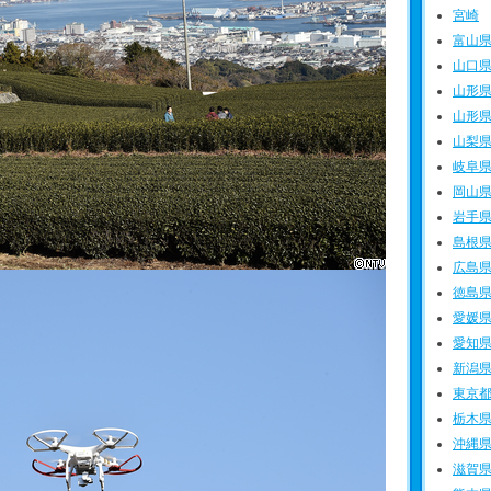
宮崎
富山
山口
山形
山形
山梨
岐阜
岡山
岩手
島根
広島
徳島
愛媛
愛知
新潟
東京
栃木
沖縄
滋賀