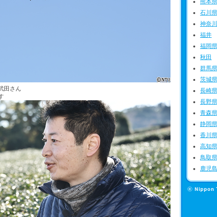
熊本
石川
神奈
福井
福岡
秋田
群馬
茨城
武田さん
長崎
す
長野
青森
静岡
香川
高知
鳥取
鹿児