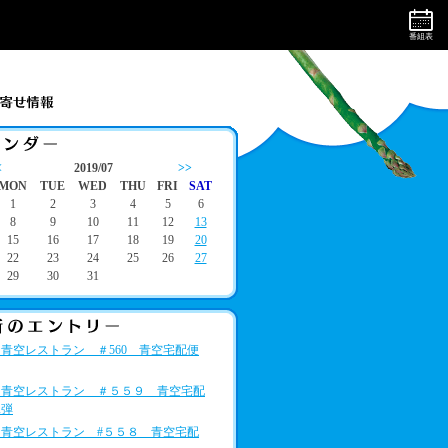
番組表
<
2019/07
>>
MON
TUE
WED
THU
FRI
SAT
1
2
3
4
5
6
8
9
10
11
12
13
15
16
17
18
19
20
22
23
24
25
26
27
29
30
31
青空レストラン ＃560 青空宅配便
★青空レストラン ＃５５９ 青空宅配
二弾
★青空レストラン #５５８ 青空宅配