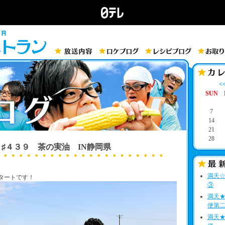
<
SUN
7
14
21
28
♯４３９ 茶の実油 IN静岡県
満天☆
タートです！
③
満天
便第
満天