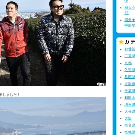
便
満天☆
SP
満天
中部地
お世
三重
京都
佐賀
兵庫
北海
千葉
動しました！
和歌
埼玉
大分
大阪
奈良
宮城