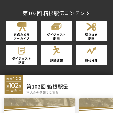
第102回 箱根駅伝コンテンツ
定点カメラ
ダイジェスト
切り抜き
アーカイブ
動画
動画
ダイジェスト
記録速報
順位推移
記事
第102回 箱根駅伝
本大会の情報はこちら