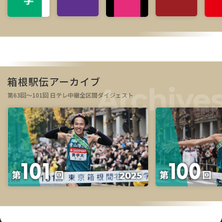
箱根駅伝アーカイブ
第63回～101回 日テレ中継全区間ダイジェスト