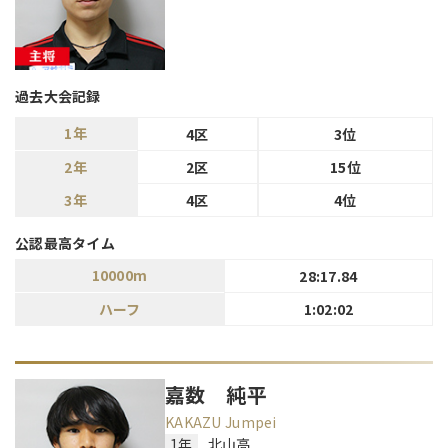
過去大会記録
1年
4区
3位
2年
2区
15位
3年
4区
4位
公認最高タイム
10000m
28:17.84
ハーフ
1:02:02
嘉数 純平
KAKAZU Jumpei
1年
北山高