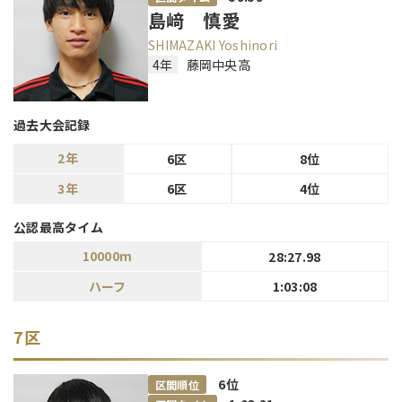
島﨑 慎愛
SHIMAZAKI Yoshinori
4年
藤岡中央高
過去大会記録
2年
6区
8位
3年
6区
4位
公認最高タイム
10000m
28:27.98
ハーフ
1:03:08
7区
6
位
区間順位