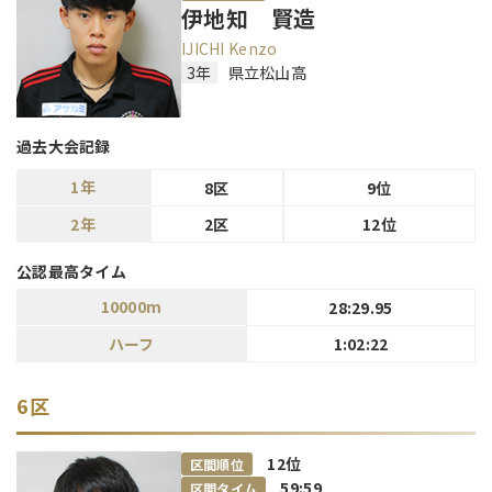
伊地知 賢造
IJICHI Kenzo
3年
県立松山高
過去大会記録
1年
8区
9位
2年
2区
12位
公認最高タイム
10000m
28:29.95
ハーフ
1:02:22
6区
12
位
区間順位
59:59
区間タイム