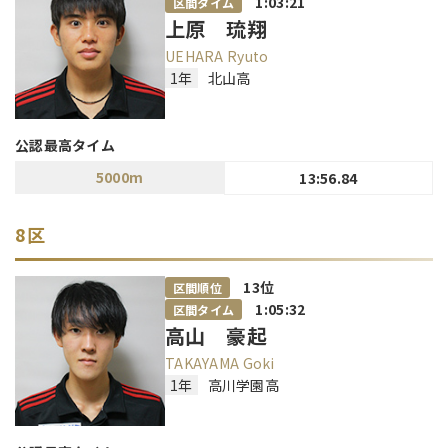
1:03:21
区間タイム
上原 琉翔
UEHARA Ryuto
1年
北山高
公認最高タイム
5000m
13:56.84
8区
13
位
区間順位
1:05:32
区間タイム
高山 豪起
TAKAYAMA Goki
1年
高川学園高