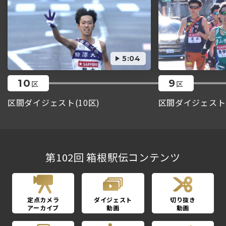
5:04
10
9
区
区
区間ダイジェスト(10区)
区間ダイジェスト(
第102回 箱根駅伝コンテンツ
定点カメラ
ダイジェスト
切り抜き
アーカイブ
動画
動画