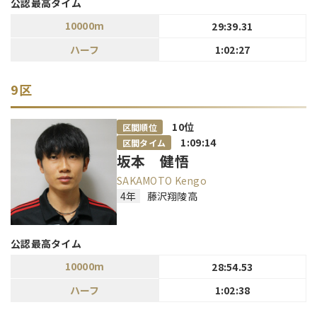
公認最高タイム
10000m
29:39.31
ハーフ
1:02:27
9区
10
位
区間順位
1:09:14
区間タイム
坂本 健悟
SAKAMOTO Kengo
4年
藤沢翔陵高
公認最高タイム
10000m
28:54.53
ハーフ
1:02:38