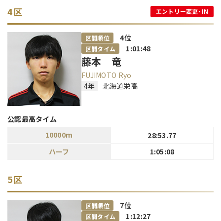
4区
エントリー変更・IN
4
位
区間順位
1:01:48
区間タイム
藤本 竜
FUJIMOTO Ryo
4年
北海道栄高
公認最高タイム
10000m
28:53.77
ハーフ
1:05:08
5区
7
位
区間順位
1:12:27
区間タイム