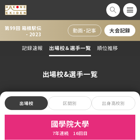
第99回 箱根駅伝
動画・記事
大会記録
- 2023
記録速報
出場校＆選手一覧
順位推移
出場校&選手一覧
出場校
区間別
出身高校別
國學院大學
7年連続 16回目