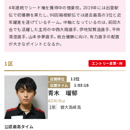
4年連続でシード権を獲得中の強豪校。2019年には出雲駅
伝で初優勝を果たし、96回箱根駅伝では過去最高の3位と近
年躍進を遂げているチーム。中軸となっているのは、前回大
会でも活躍した主将の中西大翔選手、伊地知賢造選手、平林
清澄選手、山本歩夢選手。総合優勝に向け、有力選手の配置
が大きなポイントとなるか。
1区
エントリー変更・IN
12
位
区間順位
1:03:16
区間タイム
青木 瑠郁
AOKI Rui
1年
健大高崎高
公認最高タイム