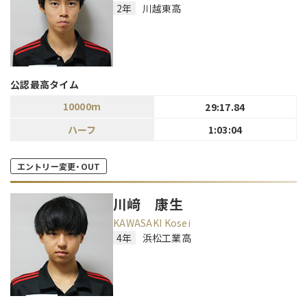
2年
川越東高
公認最高タイム
10000m
29:17.84
ハーフ
1:03:04
エントリー変更・OUT
川﨑 康生
KAWASAKI Kosei
4年
浜松工業高