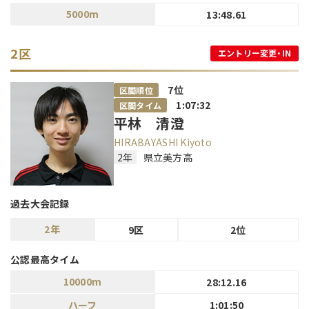
5000m
13:48.61
2区
エントリー変更・IN
7
位
区間順位
1:07:32
区間タイム
平林 清澄
HIRABAYASHI Kiyoto
2年
県立美方高
過去大会記録
2年
9区
2位
公認最高タイム
10000m
28:12.16
ハーフ
1:01:50