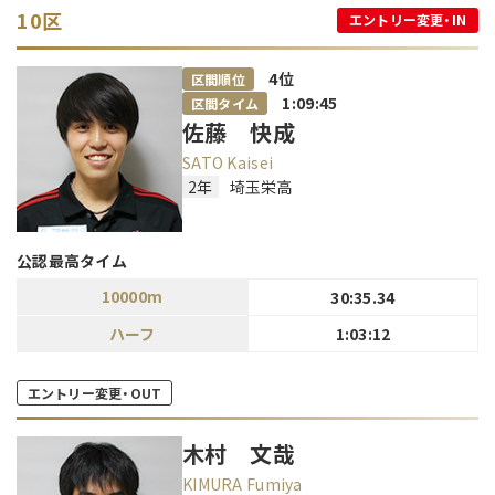
10区
エントリー変更・IN
4
位
区間順位
1:09:45
区間タイム
佐藤 快成
SATO Kaisei
2年
埼玉栄高
公認最高タイム
10000m
30:35.34
ハーフ
1:03:12
エントリー変更・OUT
木村 文哉
KIMURA Fumiya