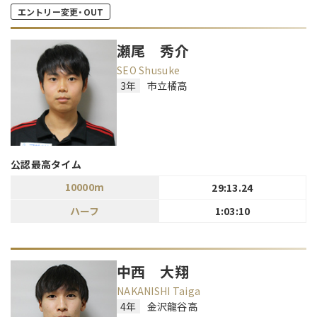
エントリー変更・OUT
瀬尾 秀介
SEO Shusuke
3年
市立橘高
公認最高タイム
10000m
29:13.24
ハーフ
1:03:10
中西 大翔
NAKANISHI Taiga
4年
金沢龍谷高