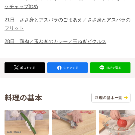
ケチャップ炒め
21日 ささ身とアスパラのごまあえ／ささ身とアスパラの
フリット
28日 鶏肉と玉ねぎのカレー／玉ねぎピクルス
ポストする
シェアする
LINEで送る
料理の基本
料理の基本一覧