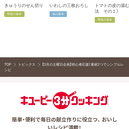
きゅうりのせん切り
いわしの三枚おろし
トマトの皮の湯
法 その１）
野菜の基本
魚の基本
野菜の基本
TOP
トピックス
【3月の土曜日企画】初心者応援！素材2つでシンプルレ
シピ
簡単・便利で毎日の献立作りに役立つ、 おいし
いレシピ満載！