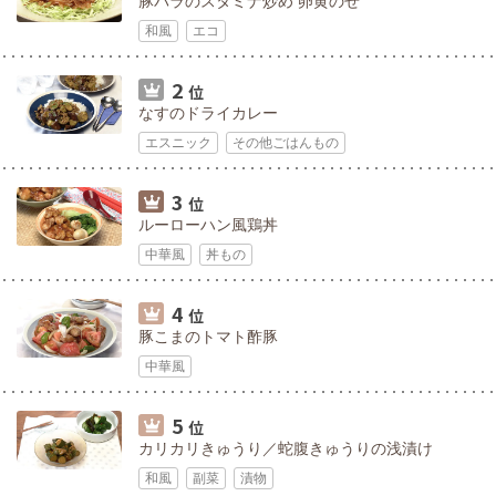
豚バラのスタミナ炒め 卵黄のせ
和風
エコ
2
位
なすのドライカレー
エスニック
その他ごはんもの
3
位
ルーローハン風鶏丼
中華風
丼もの
4
位
豚こまのトマト酢豚
中華風
5
位
カリカリきゅうり／蛇腹きゅうりの浅漬け
和風
副菜
漬物