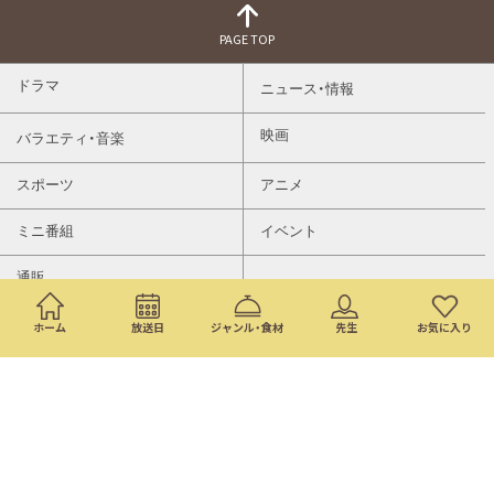
PAGE TOP
ドラマ
ニュース・情報
映画
バラエティ・音楽
スポーツ
アニメ
ミニ番組
イベント
通販
ホーム
放送日
ジャンル・食材
先生
お気に入り
トップページ
検索
番組表
©Nippon Television Network Corporation