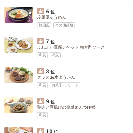
6
位
冷麺風そうめん
韓国風
その他麺類
7
位
ふわふわ豆腐ナゲット 梅甘酢ソース
和風
洋風
8
位
グラスde水ようかん
和風
お菓子・デザート
9
位
鶏肉と厚揚げの簡単めんつゆ煮
和風
10
位