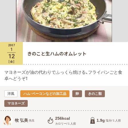
2007
1
きのこと生ハムのオムレット
12
[
金
]
マヨネーズが油の代わりでふっくら焼ける、フライパンごと食
卓へどうぞ！
洋風
ハム･ベーコンなどの加工品
卵
きのこ類
マヨネーズ
256kcal
牧 弘美
1.9g
先生
塩分/１人前
カロリー/１人前