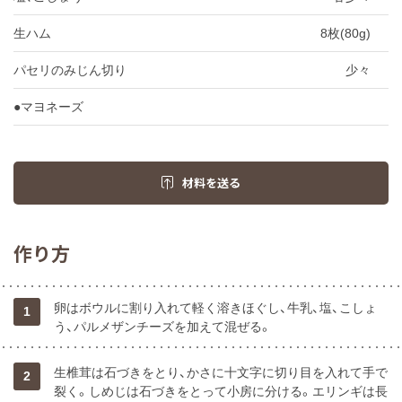
生ハム
8枚(80g)
パセリのみじん切り
少々
●マヨネーズ
材料を送る
作り方
卵はボウルに割り入れて軽く溶きほぐし、牛乳、塩、こしょ
1
う、パルメザンチーズを加えて混ぜる。
生椎茸は石づきをとり、かさに十文字に切り目を入れて手で
2
裂く。しめじは石づきをとって小房に分ける。エリンギは長