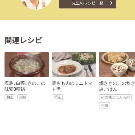
先生のレシピ一覧
関連レシピ
塩豚、白菜、きのこの
鶏もも肉のミニトマ
焼ききのこの炊
味変3種鍋
ト煮
みごはん
和風
鍋物
洋風
その他ごはんもの
和風