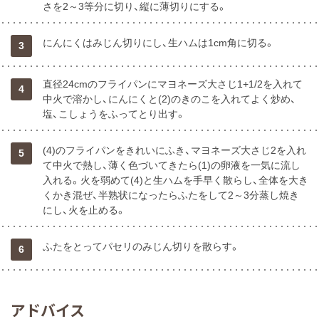
さを2～3等分に切り、縦に薄切りにする。
にんにくはみじん切りにし、生ハムは1cm角に切る。
3
直径24cmのフライパンにマヨネーズ大さじ1+1/2を入れて
4
中火で溶かし、にんにくと(2)のきのこを入れてよく炒め、
塩、こしょうをふってとり出す。
(4)のフライパンをきれいにふき、マヨネーズ大さじ2を入れ
5
て中火で熱し、薄く色づいてきたら(1)の卵液を一気に流し
入れる。火を弱めて(4)と生ハムを手早く散らし、全体を大き
くかき混ぜ、半熟状になったらふたをして2～3分蒸し焼き
にし、火を止める。
ふたをとってパセリのみじん切りを散らす。
6
アドバイス