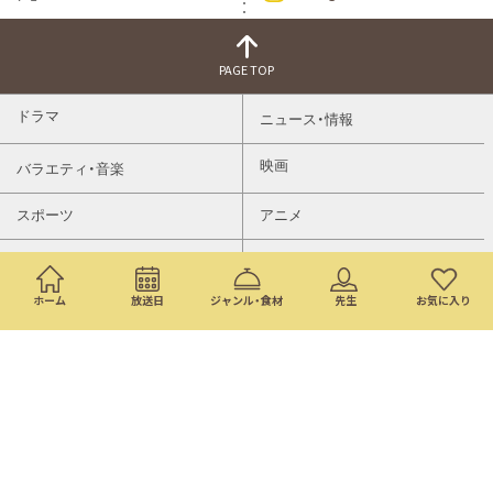
PAGE TOP
ドラマ
ニュース・情報
映画
バラエティ・音楽
スポーツ
アニメ
ミニ番組
イベント
ホーム
放送日
ジャンル・食材
先生
お気に入り
通販
トップページ
番組表
検索
©Nippon Television Network Corporation