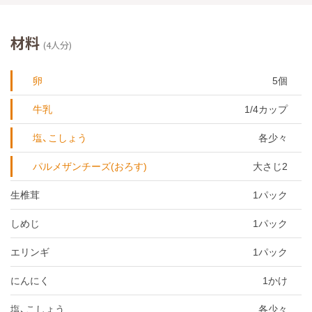
材料
(4人分)
卵
5個
牛乳
1/4カップ
塩、こしょう
各少々
パルメザンチーズ(おろす)
大さじ2
生椎茸
1パック
しめじ
1パック
エリンギ
1パック
にんにく
1かけ
塩、こしょう
各少々