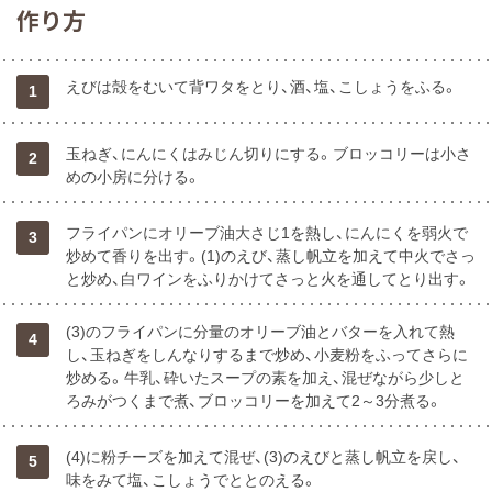
作り方
えびは殻をむいて背ワタをとり、酒、塩、こしょうをふる。
1
玉ねぎ、にんにくはみじん切りにする。ブロッコリーは小さ
2
めの小房に分ける。
フライパンにオリーブ油大さじ1を熱し、にんにくを弱火で
3
炒めて香りを出す。(1)のえび、蒸し帆立を加えて中火でさっ
と炒め、白ワインをふりかけてさっと火を通してとり出す。
(3)のフライパンに分量のオリーブ油とバターを入れて熱
4
し、玉ねぎをしんなりするまで炒め、小麦粉をふってさらに
炒める。牛乳、砕いたスープの素を加え、混ぜながら少しと
ろみがつくまで煮、ブロッコリーを加えて2～3分煮る。
(4)に粉チーズを加えて混ぜ、(3)のえびと蒸し帆立を戻し、
5
味をみて塩、こしょうでととのえる。