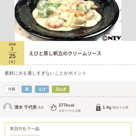
2008
3
えびと蒸し帆立のクリームソース
25
[
火
]
素材に火を通しすぎないことがポイント
洋風
貝
えび
玉ねぎ
277kcal
清水 千代美
1.4g
先生
塩分/１人前
カロリー/１人前
本日のもう一品