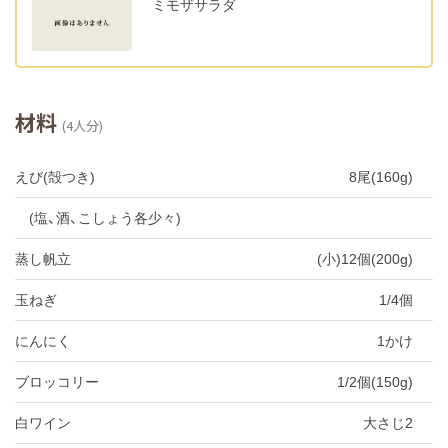
ミモザサラダ
材料
(4人分)
えび(殻つき)
8尾(160g)
(塩、酒、こしょう各少々)
蒸し帆立
(小)12個(200g)
玉ねぎ
1/4個
にんにく
1かけ
ブロッコリー
1/2個(150g)
白ワイン
大さじ2