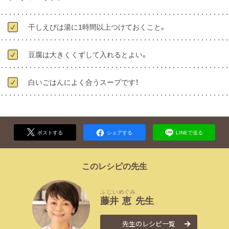
干しえびは湯に1時間以上つけておくこと。
豆腐は大きくくずして入れるとよい。
白いごはんによく合うスープです！
ポストする
シェアする
LINEで送る
このレシピの先生
ふじい
めぐみ
藤井
恵
先生
先生のレシピ一覧