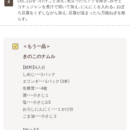
(3)に(1)をつけ汁ごと加え、煮立ったらアクを除き、みそと
4
コチュジャンを煮汁で溶いて加え、にんにくを入れる。おぼ
ろ豆腐をくずしながら加え、豆腐が温まったら万能ねぎを散
らす。
＜もう一品＞
きのこのナムル
【材料】4人分

しめじ・・・1パック

エリンギ・・・1パック（3本）

生椎茸・・・4枚

酒・・・小さじ１

塩・・・小さじ1/2

おろしにんにく・・・１かけ分

ごま油・・・小さじ２
