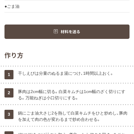
●ごま油
材料を送る
作り方
干しえびは分量のぬるま湯につけ、1時間以上おく。
1
豚肉は2cm幅に切る。白菜キムチは1cm幅のざく切りにす
2
る。万能ねぎは小口切りにする。
鍋にごま油大さじ2を熱して白菜キムチをひと炒めし、豚肉
3
を加えて肉の色が変わるまで炒め合わせる。