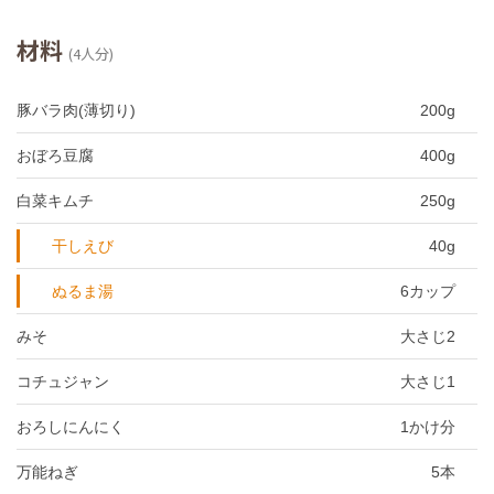
材料
(4人分)
豚バラ肉(薄切り)
200g
おぼろ豆腐
400g
白菜キムチ
250g
干しえび
40g
ぬるま湯
6カップ
みそ
大さじ2
コチュジャン
大さじ1
おろしにんにく
1かけ分
万能ねぎ
5本