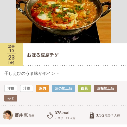
2009
10
おぼろ豆腐チゲ
23
[
金
]
干しえびのうま味がポイント
洋風
汁物
豚肉
魚の加工品
白菜
豆類加工品
みそ
378kcal
藤井 恵
3.3g
先生
塩分/１人前
カロリー/１人前