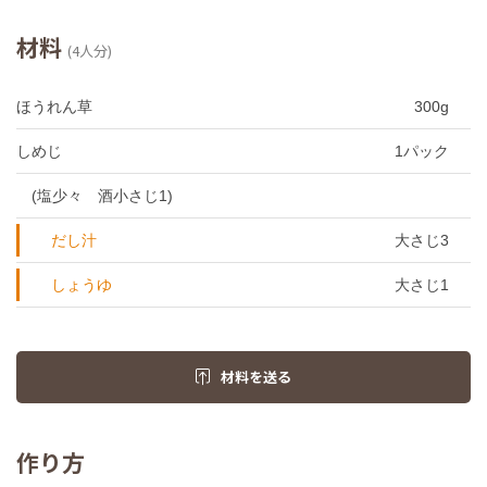
材料
(4人分)
ほうれん草
300g
しめじ
1パック
(塩少々 酒小さじ1)
だし汁
大さじ3
しょうゆ
大さじ1
材料を送る
作り方