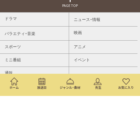
PAGE TOP
ドラマ
ニュース・情報
映画
バラエティ・音楽
スポーツ
アニメ
ミニ番組
イベント
通販
ホーム
放送日
ジャンル・食材
先生
お気に入り
トップページ
検索
番組表
©Nippon Television Network Corporation