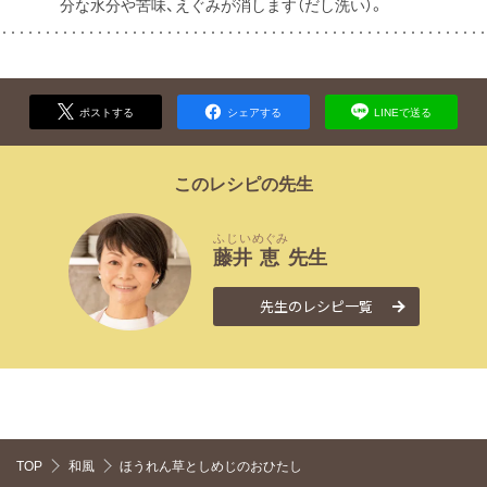
分な水分や苦味、えぐみが消します（だし洗い）。
ポストする
シェアする
LINEで送る
このレシピの先生
ふじい
めぐみ
藤井
恵
先生
先生のレシピ一覧
TOP
和風
ほうれん草としめじのおひたし