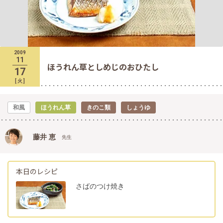
2009
11
ほうれん草としめじのおひたし
17
[
火
]
和風
ほうれん草
きのこ類
しょうゆ
藤井 恵
先生
本日のレシピ
さばのつけ焼き