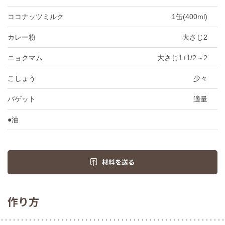
ココナッツミルク
1缶(400ml)
カレー粉
大さじ2
ニョクマム
大さじ1+1/2～2
こしょう
少々
バゲット
適量
●油
材料を送る
作り方