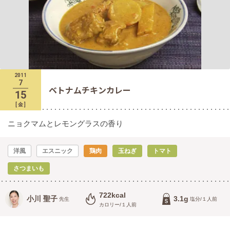
2011
7
ベトナムチキンカレー
15
[
金
]
ニョクマムとレモングラスの香り
洋風
エスニック
鶏肉
玉ねぎ
トマト
さつまいも
722kcal
小川 聖子
3.1g
先生
塩分/１人前
カロリー/１人前