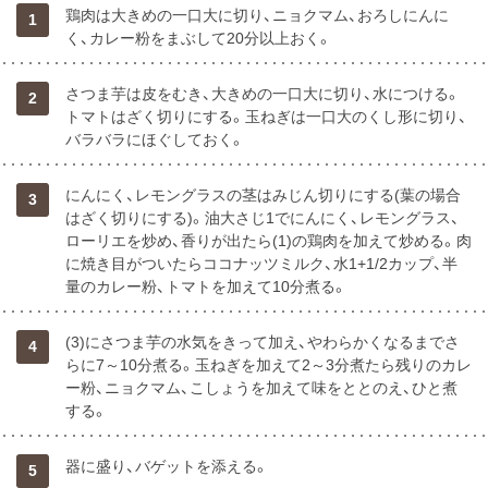
鶏肉は大きめの一口大に切り、ニョクマム、おろしにんに
1
く、カレー粉をまぶして20分以上おく。
さつま芋は皮をむき、大きめの一口大に切り、水につける。
2
トマトはざく切りにする。玉ねぎは一口大のくし形に切り、
バラバラにほぐしておく。
にんにく、レモングラスの茎はみじん切りにする(葉の場合
3
はざく切りにする)。油大さじ1でにんにく、レモングラス、
ローリエを炒め、香りが出たら(1)の鶏肉を加えて炒める。肉
に焼き目がついたらココナッツミルク、水1+1/2カップ、半
量のカレー粉、トマトを加えて10分煮る。
(3)にさつま芋の水気をきって加え、やわらかくなるまでさ
4
らに7～10分煮る。玉ねぎを加えて2～3分煮たら残りのカレ
ー粉、ニョクマム、こしょうを加えて味をととのえ、ひと煮
する。
器に盛り、バゲットを添える。
5