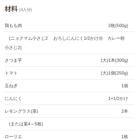
材料
(4人分)
鶏もも肉
2枚(500g)
(ニョクマム小さじ2 おろしにんにく1/2かけ分 カレー粉
小さじ2)
さつま芋
(大)1本(300g)
トマト
(大)1個(250g)
玉ねぎ
1個
にんにく
1+1/2かけ
レモングラス(茎)
2本
(または葉4～5枚)
ローリエ
1枚