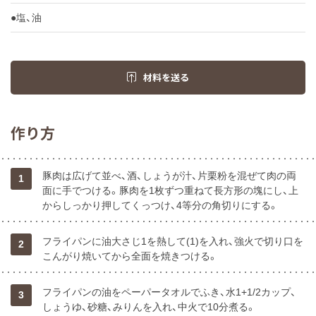
●塩、油
材料を送る
作り方
豚肉は広げて並べ、酒、しょうが汁、片栗粉を混ぜて肉の両
1
面に手でつける。豚肉を1枚ずつ重ねて長方形の塊にし、上
からしっかり押してくっつけ、4等分の角切りにする。
フライパンに油大さじ1を熱して(1)を入れ、強火で切り口を
2
こんがり焼いてから全面を焼きつける。
フライパンの油をペーパータオルでふき、水1+1/2カップ、
3
しょうゆ、砂糖、みりんを入れ、中火で10分煮る。