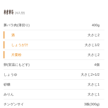
材料
(4人分)
豚バラ肉(薄切り)
400g
酒
大さじ2
しょうが汁
大さじ1/2
片栗粉
大さじ2
卵(室温にもどす)
4個
しょうゆ
大さじ2+1/2
砂糖
大さじ1
みりん
大さじ1
チンゲンサイ
3株(300g)