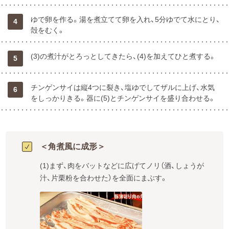
ゆで卵を作る。湯を煮立てて卵を入れ、5分ゆでて水にとり、
4
殻をむく。
(3)の煮汁がとろっとしてきたら、(4)を加えてひと煮する。
5
チンゲンサイは縦4つに裂き、塩ゆでしてザルに上げ、水気
6
をしっかりきる。器に(5)とチンゲンサイを盛り合わせる。
＜角煮風に成形＞
(1)まず、肉をバットなどに広げてノリ（酒、しょうが
汁、片栗粉を合わせた）を全面にまぶす。