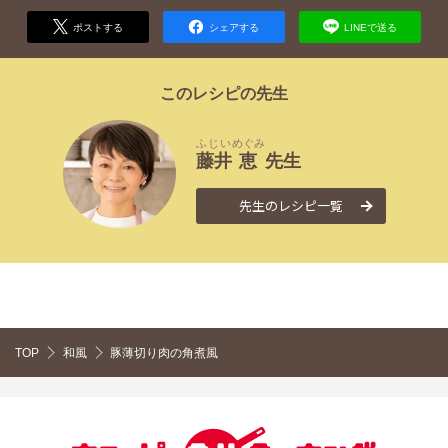
ポストする
シェアする
LINEで送る
このレシピの先生
ふじい
めぐみ
藤井
恵
先生
先生のレシピ一覧
TOP
和風
豚薄切り肉の角煮風