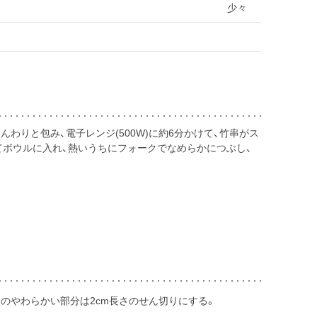
少々
わりと包み、電子レンジ(500W)に約6分かけて、竹串がス
てボウルに入れ、熱いうちにフォークでなめらかにつぶし、
のやわらかい部分は2cm長さのせん切りにする。