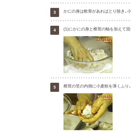
かにの身は軟骨があればとり除き、
3
(1)にかにの身と椎茸の軸を加えて混
4
椎茸の笠の内側に小麦粉を薄くふり、
5