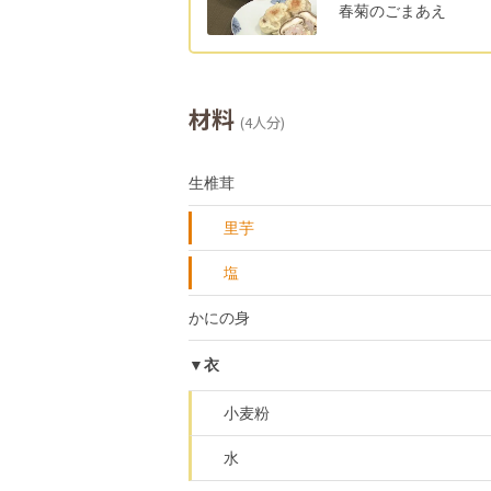
春菊のごまあえ
材料
(4人分)
生椎茸
里芋
塩
かにの身
▼衣
小麦粉
水