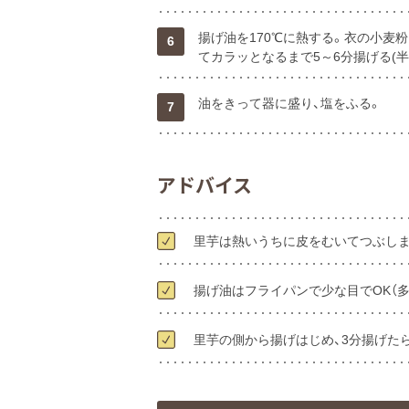
揚げ油を170℃に熱する。衣の小麦粉
6
てカラッとなるまで5～6分揚げる(
油をきって器に盛り、塩をふる。
7
アドバイス
里芋は熱いうちに皮をむいてつぶしま
揚げ油はフライパンで少な目でOK（
里芋の側から揚げはじめ、3分揚げたら