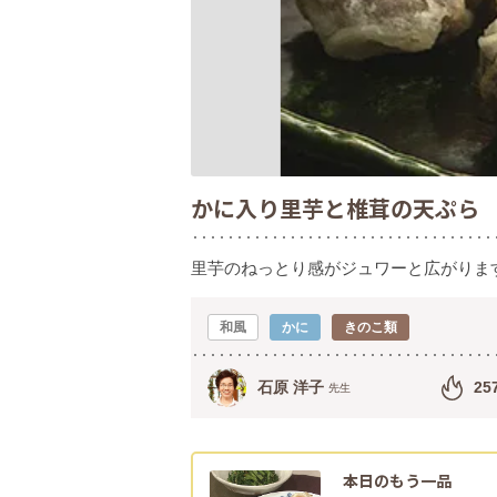
かに入り里芋と椎茸の天ぷら
里芋のねっとり感がジュワーと広がりま
和風
かに
きのこ類
石原 洋子
25
先生
本日のもう一品