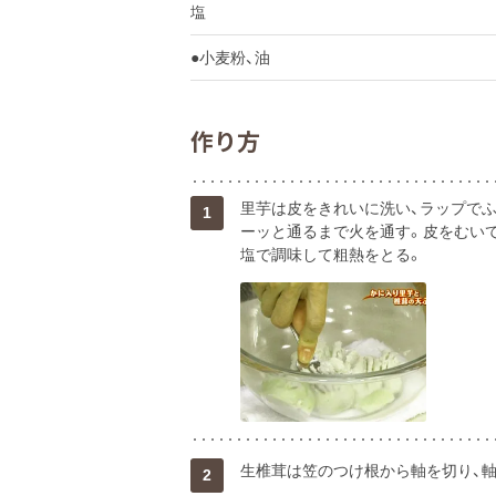
塩
●小麦粉、油
作り方
里芋は皮をきれいに洗い、ラップでふん
1
ーッと通るまで火を通す。皮をむい
塩で調味して粗熱をとる。
生椎茸は笠のつけ根から軸を切り、軸
2