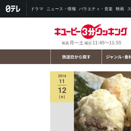
バラエティ・音楽
ニュース・情報
ドラマ
映画
月～土
11:45～11:55
毎週
曜日
放送日から探す
ジャンル・食
2014
11
12
[
水
]