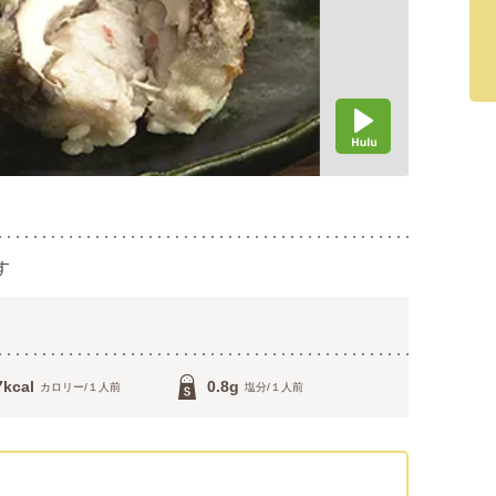
す
7kcal
0.8g
カロリー/１人前
塩分/１人前