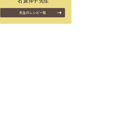
石原
洋子
先生
先生のレシピ一覧