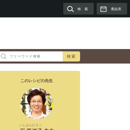
検 索
番組表
検索
このレシピの先生
いしはら
ひろこ