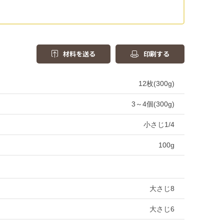
材料を送る
印刷する
12枚(300g)
3～4個(300g)
小さじ1/4
100g
大さじ8
大さじ6