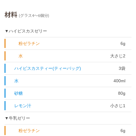
材料
(グラス4～6個分)
▼ハイビスカスゼリー
粉ゼラチン
6g
水
大さじ2
ハイビスカスティー(ティーバッグ)
3袋
水
400ml
砂糖
80g
レモン汁
小さじ1
▼牛乳ゼリー
粉ゼラチン
6g