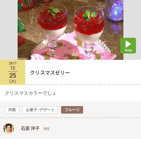
2017
12
クリスマスゼリー
25
[
月
]
クリスマスカラーでしょ
洋風
お菓子・デザート
フルーツ
石原 洋子
先生