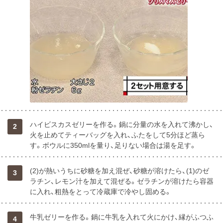
ハイビスカスゼリーを作る。鍋に分量の水を入れて沸かし、
2
火を止めてティーバッグを入れ、ふたをして5分ほど蒸ら
す。ボウルに350mlを量り、足りない場合は湯を足す。
(2)が熱いうちに砂糖を加え混ぜ、砂糖が溶けたら、(1)のゼ
3
ラチン、レモン汁を加えて混ぜる。ゼラチンが溶けたら容器
に入れ、粗熱をとって冷蔵庫で冷やし固める。
牛乳ゼリーを作る。鍋に牛乳を入れて火にかけ、縁がふつふ
4