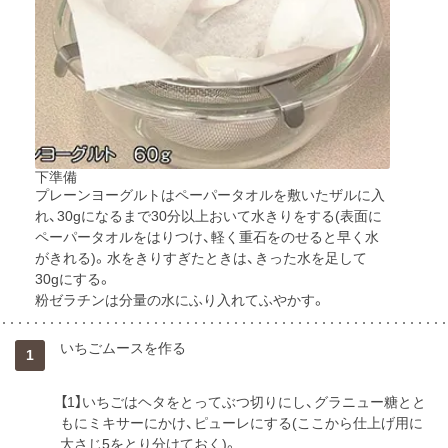
下準備
プレーンヨーグルトはペーパータオルを敷いたザルに入
れ、30gになるまで30分以上おいて水きりをする(表面に
ペーパータオルをはりつけ、軽く重石をのせると早く水
がきれる)。水をきりすぎたときは、きった水を足して
30gにする。
粉ゼラチンは分量の水にふり入れてふやかす。
いちごムースを作る
1
【1】いちごはヘタをとってぶつ切りにし、グラニュー糖とと
もにミキサーにかけ、ピューレにする(ここから仕上げ用に
大さじ5をとり分けておく)。