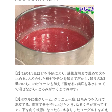
【2】(1)の1/3量ほどを小鍋にとり、沸騰直前まで温めて火を
止める。ふやかした粉ゼラチンを加えて溶かし、残りの2/3
量のいちごのピューレも加えて混ぜる。鍋底を氷水に当て
て混ぜながら、とろみがつくまで冷やす。
【3】ボウルに生クリーム、グラニュー糖、はちみつを入れて
泡立てる。泡立て器を持ち上げたとき、ゆるく角が立ってす
ぐに下を向く状態になったら、水きりしたヨーグルトを加え