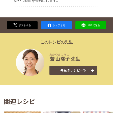
冷やし時間を長めにします。
ポストする
シェアする
LINEで送る
このレシピの先生
わかやま
ようこ
若山
曜子
先生
先生のレシピ一覧
関連レシピ