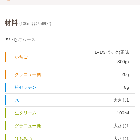
材料
(100ml容器5個分)
▼いちごムース
1+1/3パック(正味
いちご
300g)
グラニュー糖
20g
粉ゼラチン
5g
水
大さじ1
生クリーム
100ml
グラニュー糖
大さじ1
はちみつ
大さじ1