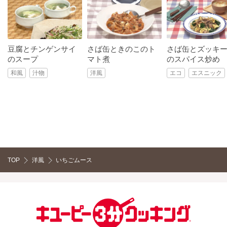
豆腐とチンゲンサイ
さば缶ときのこのト
さば缶とズッキ
のスープ
マト煮
のスパイス炒め
和風
汁物
洋風
エコ
エスニック
TOP
洋風
いちごムース