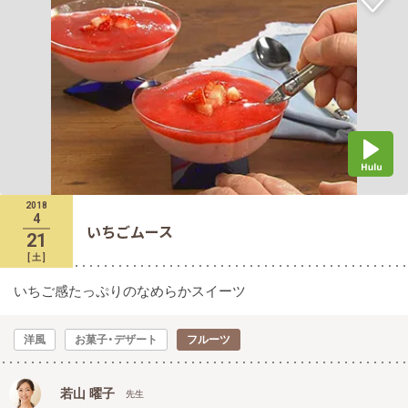
2018
4
いちごムース
21
[
土
]
いちご感たっぷりのなめらかスイーツ
洋風
お菓子・デザート
フルーツ
若山 曜子
先生