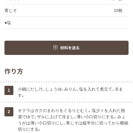
青じそ
10枚
●塩
材料を送る
作り方
小鍋にだし汁、しょうゆ、みりん、塩を入れて煮立て、冷ま
1
す。
オクラはガクのまわりをぐるりとむく。塩少々を入れた熱
2
湯でゆで、ザルに上げて冷まし、薄い小口切りにする。みょ
うがは薄い小口切りにし、青じそは縦半分に切ってから横細
切りにする。