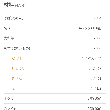
材料
(4人分)
そば(乾めん)
200g
納豆
4パック(160g)
大和芋
250g
もずく(太いもの)
250g
だし汁
1+1/2カップ
しょうゆ
大さじ2
みりん
大さじ1
塩
小さじ1/2
オクラ
8本(80g)
みょうが
2個(40g)