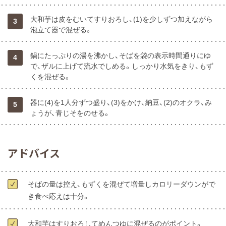
大和芋は皮をむいてすりおろし、(1)を少しずつ加えながら
3
泡立て器で混ぜる。
鍋にたっぷりの湯を沸かし、そばを袋の表示時間通りにゆ
4
で、ザルに上げて流水でしめる。しっかり水気をきり、もず
くを混ぜる。
器に(4)を1人分ずつ盛り、(3)をかけ、納豆、(2)のオクラ、み
5
ょうが、青じそをのせる。
アドバイス
そばの量は控え、もずくを混ぜて増量しカロリーダウンがで
き食べ応えは十分。
大和芋はすりおろしてめんつゆに混ぜるのがポイント。