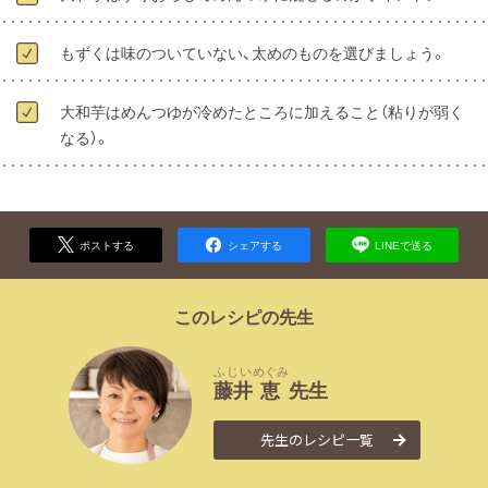
もずくは味のついていない、太めのものを選びましょう。
大和芋はめんつゆが冷めたところに加えること（粘りが弱く
なる）。
ポストする
シェアする
LINEで送る
このレシピの先生
ふじい
めぐみ
藤井
恵
先生
先生のレシピ一覧