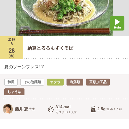
2018
6
納豆とろろもずくそば
28
[
木
]
夏のゾーンプレス！？
和風
その他麺類
オクラ
海藻類
豆類加工品
しょうゆ
314kcal
藤井 恵
2.5g
先生
塩分/１人前
カロリー/１人前