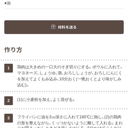
●油
材料を送る
作り方
鶏肉は大きめの一口大のそぎ切りにする。ボウルに入れて、
1
マヨネーズ、しょうゆ、酒、おろししょうが、おろしにんにく
を加えてよくもみ込み、10分おく(一晩おくとより味がしみ
込む)。
(1)に小麦粉を加え、よく混ぜる。
2
フライパンに油を3㎝深さに入れて180℃に熱し、(2)の鶏肉
3
の形を整えながら、くっつかないように離して入れる。まわ