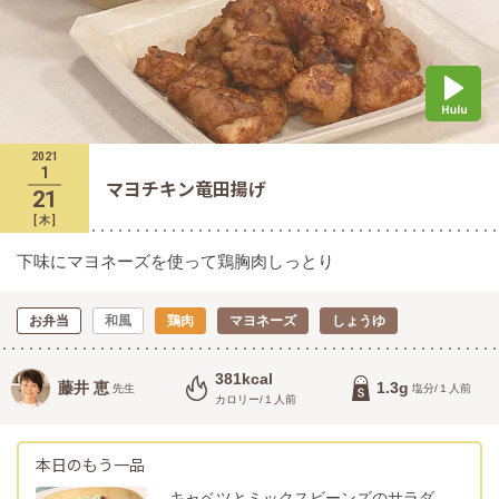
2021
1
マヨチキン竜田揚げ
21
[
木
]
下味にマヨネーズを使って鶏胸肉しっとり
お弁当
和風
鶏肉
マヨネーズ
しょうゆ
381kcal
藤井 恵
1.3g
先生
塩分/１人前
カロリー/１人前
本日のもう一品
キャベツとミックスビーンズのサラダ