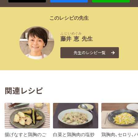
このレシピの先生
ふじい
めぐみ
藤井
恵
先生
先生のレシピ一覧
関連レシピ
揚げなすと鶏胸のご
白菜と鶏胸肉の塩炒
鶏胸肉、セロリ、