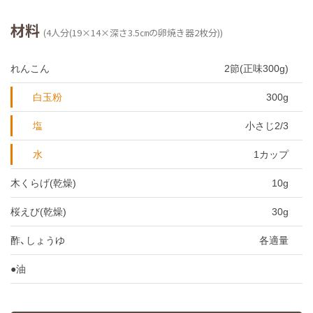
材料
(4人分(19×14×深さ3.5㎝の卵焼き器2枚分))
れんこん
2節(正味300g)
白玉粉
300g
塩
小さじ2/3
水
1カップ
木くらげ(乾燥)
10g
桜えび(乾燥)
30g
酢、しょうゆ
各適量
●油