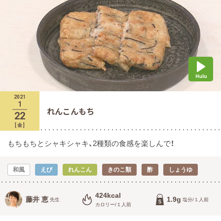
2021
1
れんこんもち
22
[
金
]
もちもちとシャキシャキ、2種類の食感を楽しんで！
和風
えび
れんこん
きのこ類
酢
しょうゆ
424kcal
藤井 恵
1.9g
先生
塩分/１人前
カロリー/１人前