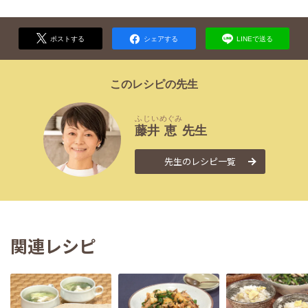
ポストする
シェアする
LINEで送る
このレシピの先生
ふじい
めぐみ
藤井
恵
先生
先生のレシピ一覧
関連レシピ