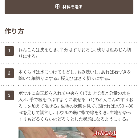
材料を送る
作り方
れんこんは皮をむき、半分はすりおろし、残りは粗みじん切
1
りにする。
木くらげは水につけてもどし、もみ洗いし、あれば石づきを
2
除いて細切りにする。桜えびはざく切りにする。
ボウルに白玉粉を入れて中央をくぼませて塩と分量の水を
3
入れ、手で粒をつぶすように混ぜる。(1)のれんこんのすりお
ろしを加えて混ぜる。生地の状態を見て、固ければ水50～80
㎖を足して調節し、ボウルの底に指で線を引き、生地がゆっ
くりもどるくらいのどろりとした状態になるようにする。