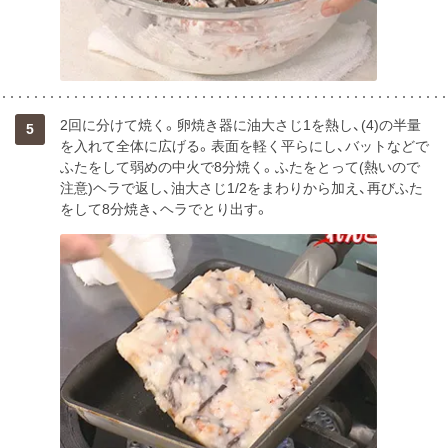
2回に分けて焼く。卵焼き器に油大さじ1を熱し、(4)の半量
5
を入れて全体に広げる。表面を軽く平らにし、バットなどで
ふたをして弱めの中火で8分焼く。ふたをとって(熱いので
注意)ヘラで返し、油大さじ1/2をまわりから加え、再びふた
をして8分焼き、ヘラでとり出す。