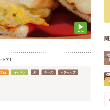
関
ートで！
加工品
キャベツ
卵
チーズ
ケチャップ