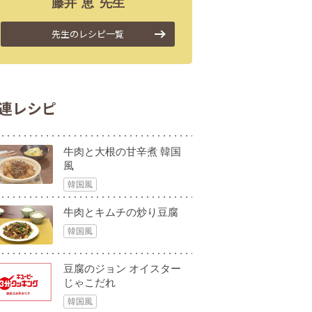
藤井
恵
先生
先生のレシピ一覧
連レシピ
牛肉と大根の甘辛煮 韓国
風
韓国風
牛肉とキムチの炒り豆腐
韓国風
豆腐のジョン オイスター
じゃこだれ
韓国風