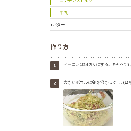
コンデンスミルク
牛乳
●バター
作り方
ベーコンは細切りにする。キャベツ
1
大きいボウルに卵を溶きほぐし、(1)
2