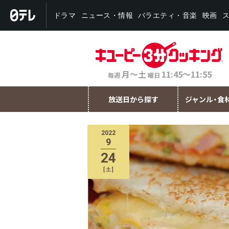
バラエティ・音楽
ニュース・情報
ドラマ
映画
月～土
11:45～11:55
毎週
曜日
放送日から探す
ジャンル・食
2022
9
24
[
土
]