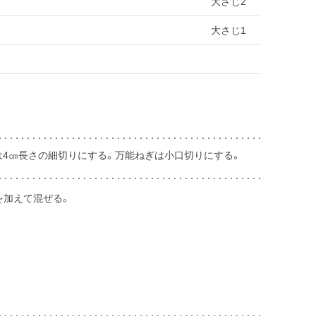
大さじ2
大さじ1
は4㎝長さの細切りにする。万能ねぎは小口切りにする。
を加えて混ぜる。