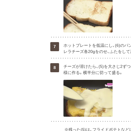
ホットプレートを低温にし、(6)のパン
7
レラチーズ各20gをのせ、ふたをし
チーズが溶けたら、(5)を大さじ2
8
様に作る。横半分に切って盛る。
※残った(5)は、フライドポテトなど