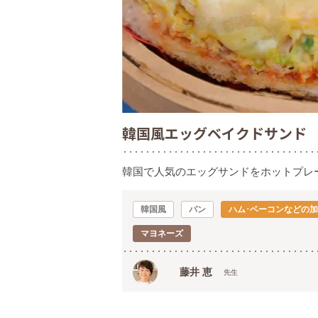
韓国風エッグベイクドサンド
韓国で人気のエッグサンドをホットプレ
韓国風
パン
ハム･ベーコンなどの
マヨネーズ
藤井 恵
先生