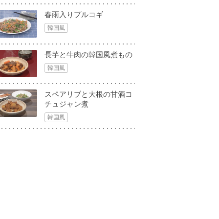
春雨入りプルコギ
韓国風
長芋と牛肉の韓国風煮もの
韓国風
スペアリブと大根の甘酒コ
チュジャン煮
韓国風