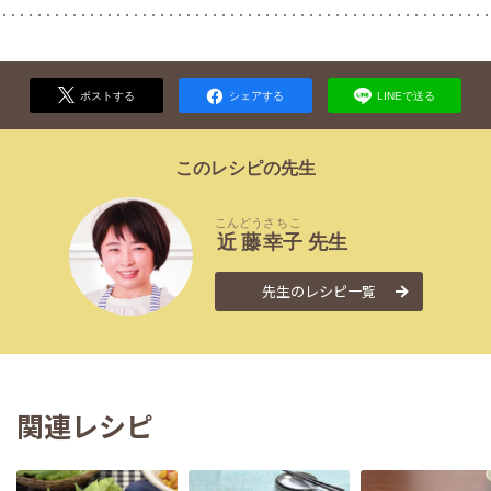
ポストする
シェアする
LINEで送る
このレシピの先生
こんどう
さちこ
近藤
幸子
先生
先生のレシピ一覧
関連レシピ