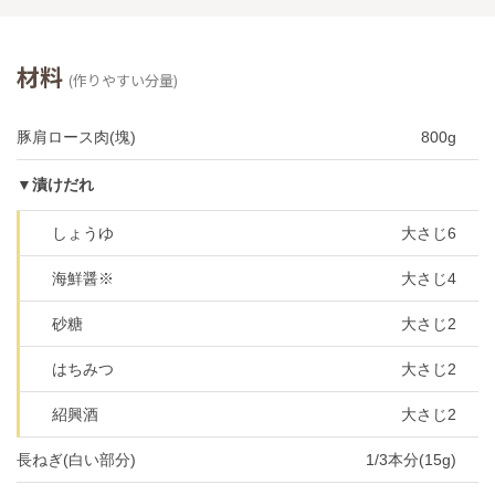
材料
(作りやすい分量)
豚肩ロース肉(塊)
800g
▼漬けだれ
しょうゆ
大さじ6
海鮮醤※
大さじ4
砂糖
大さじ2
はちみつ
大さじ2
紹興酒
大さじ2
長ねぎ(白い部分)
1/3本分(15g)