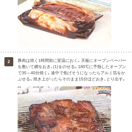
豚肉は焼く1時間前に室温におく。天板にオーブンペーパー
2
を敷いて網をおき、(1)をのせる。180℃に予熱したオーブン
で35～40分焼く。途中で焦げそうになったらアルミ箔をか
ぶせる。焼き上がったらそのまま15分ほどおき、とり出す。