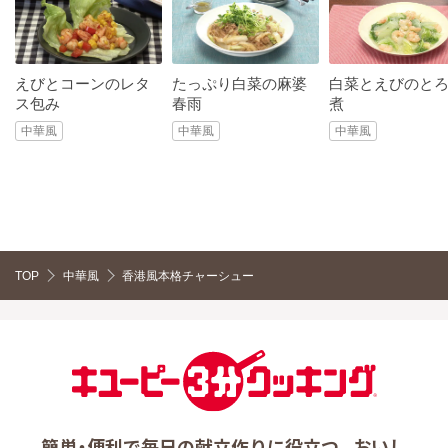
えびとコーンのレタ
たっぷり白菜の麻婆
白菜とえびのと
ス包み
春雨
煮
中華風
中華風
中華風
TOP
中華風
香港風本格チャーシュー
簡単・便利で毎日の献立作りに役立つ、 おいし