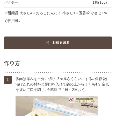
パクチー
1株(15g)
※甜麺醤 大さじ4＋おろしにんにく 小さじ1＋五香粉 小さじ1/4
で代用可。
材料を送る
作り方
豚肉は厚みを半分に切り、3㎝厚さくらいにする。保存袋に
1
漬けだれの材料と豚肉を入れて袋の上からよくもむ。空気
を抜いて口を閉じ、冷蔵庫で半日～2日おく。