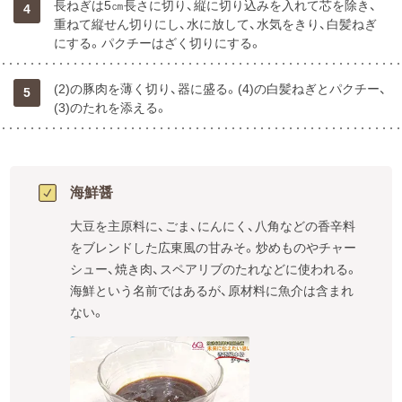
長ねぎは5㎝長さに切り、縦に切り込みを入れて芯を除き、
4
重ねて縦せん切りにし、水に放して、水気をきり、白髪ねぎ
にする。パクチーはざく切りにする。
(2)の豚肉を薄く切り、器に盛る。(4)の白髪ねぎとパクチー、
5
(3)のたれを添える。
海鮮醤
大豆を主原料に、ごま、にんにく、八角などの香辛料
をブレンドした広東風の甘みそ。炒めものやチャー
シュー、焼き肉、スペアリブのたれなどに使われる。
海鮮という名前ではあるが、原材料に魚介は含まれ
ない。