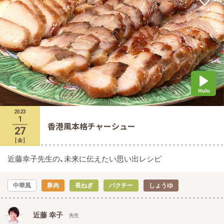
2023
1
香港風本格チャーシュー
27
[
金
]
近藤幸子先生の、未来に伝えたい思い出レシピ
中華風
豚肉
長ねぎ
パクチー
しょうゆ
近藤 幸子
先生