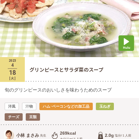
2023
4
グリンピースとサラダ菜のスープ
18
[
火
]
旬のグリンピースのおいしさを味わうためのスープ
洋風
汁物
ハム･ベーコンなどの加工品
玉ねぎ
チーズ
豆類
269kcal
小林 まさみ
2.0g
先生
塩分/１人前
カロリー/１人前