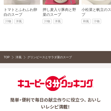
トマトとふわふわ卵
押し麦入り豚肉と野
小松菜と帆立の
白のスープ
菜のスープ
プ
汁物
洋風
汁物
洋風
和風
汁物
TOP
洋風
グリンピースとサラダ菜のスープ
簡単・便利で毎日の献立作りに役立つ、 おいし
いレシピ満載！