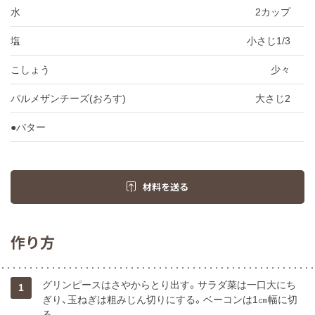
水
2カップ
塩
小さじ1/3
こしょう
少々
パルメザンチーズ(おろす)
大さじ2
●バター
材料を送る
作り方
グリンピースはさやからとり出す。サラダ菜は一口大にち
1
ぎり、玉ねぎは粗みじん切りにする。ベーコンは1㎝幅に切
る。