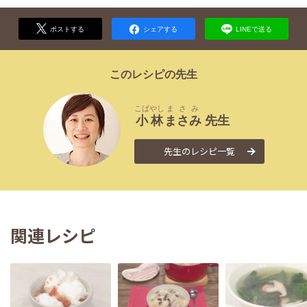
ポストする
シェアする
LINEで送る
このレシピの先生
こばやし
まさみ
小林
まさみ
先生
先生のレシピ一覧
関連レシピ