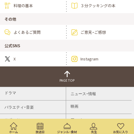
料理の基本
３分クッキングの本
その他
よくあるご質問
ご意見・ご感想
公式SNS
X
Instagram
PAGE TOP
ドラマ
ニュース・情報
映画
バラエティ・音楽
スポーツ
アニメ
ホーム
放送日
ジャンル・食材
先生
お気に入り
ミニ番組
イベント