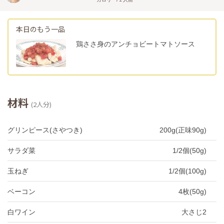
本日のもう一品
鶏ささ身のアンチョビートマトソース
材料
(2人分)
グリンピース(さやつき)
200g(正味90g)
サラダ菜
1/2個(50g)
玉ねぎ
1/2個(100g)
ベーコン
4枚(50g)
白ワイン
大さじ2