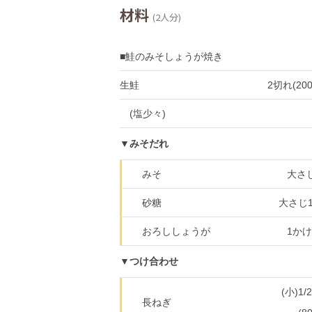
材料
(2人分)
■鮭のみそしょうが焼き
生鮭
2切れ(200
(塩少々)
▼みそだれ
みそ
大さ
砂糖
大さじ1
おろししょうが
1か
▼つけ合わせ
(小)1/
長ねぎ