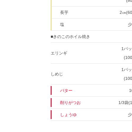
(80
長芋
2㎝(60
塩
少
■きのこのホイル焼き
1パ
エリンギ
(100
1パ
しめじ
(100
バター
1
削りがつお
1/3袋(1
しょうゆ
少