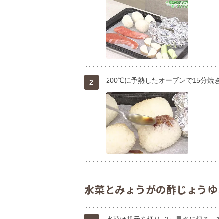
200℃に予熱したオーブンで15分焼
2
水菜とみょうがの酢じょうゆ
水菜は根元を切り、3㎝長さに切る。