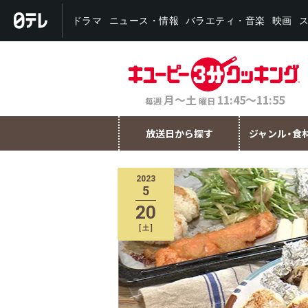
バラエティ・音楽
ニュース・情報
ドラマ
映画
月～土
11:45～11:55
毎週
曜日
放送日から探す
ジャンル・食
2023
5
20
[
土
]