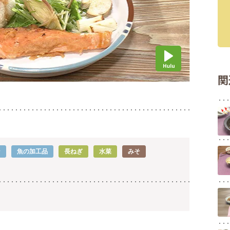
関
ン
魚の加工品
長ねぎ
水菜
みそ