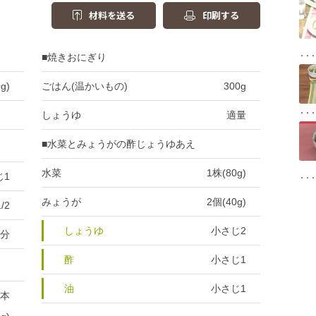
材料を送る
印刷する
■焼きおにぎり
g)
ごはん(温かいもの)
300g
しょうゆ
適量
■水菜とみょうがの酢じょうゆあえ
水菜
1株(80g)
じ1
みょうが
2個(40g)
/2
しょうゆ
小さじ2
け分
酢
小さじ1
油
小さじ1
2本