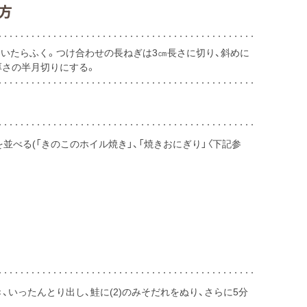
方
いたらふく。つけ合わせの長ねぎは3㎝長さに切り、斜めに
厚さの半月切りにする。
を並べる(「きのこのホイル焼き」、「焼きおにぎり」〈下記参
き、いったんとり出し、鮭に(2)のみそだれをぬり、さらに5分