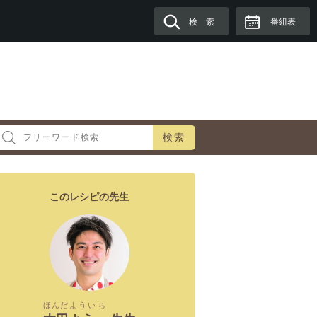
検 索
番組表
検索
このレシピの先生
ほんだ
よういち