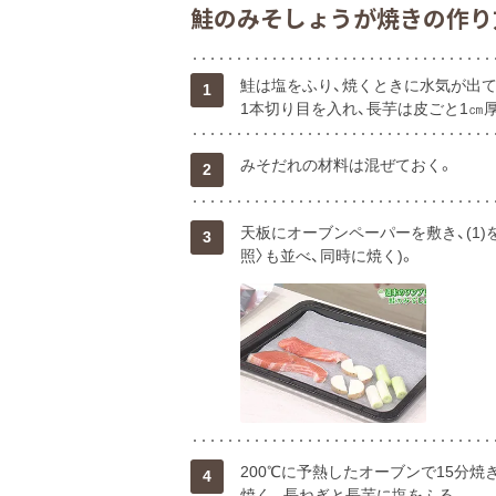
鮭のみそしょうが焼きの作り
鮭は塩をふり、焼くときに水気が出て
1
1本切り目を入れ、長芋は皮ごと1㎝
みそだれの材料は混ぜておく。
2
天板にオーブンペーパーを敷き、(1)
3
照〉も並べ、同時に焼く)。
200℃に予熱したオーブンで15分焼
4
焼く。長ねぎと長芋に塩をふる。