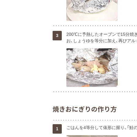
200℃に予熱したオーブンで15分
3
お、しょうゆを等分に加え、再びアル
焼きおにぎりの作り方
ごはんを4等分して俵形に握り、「鮭の
1