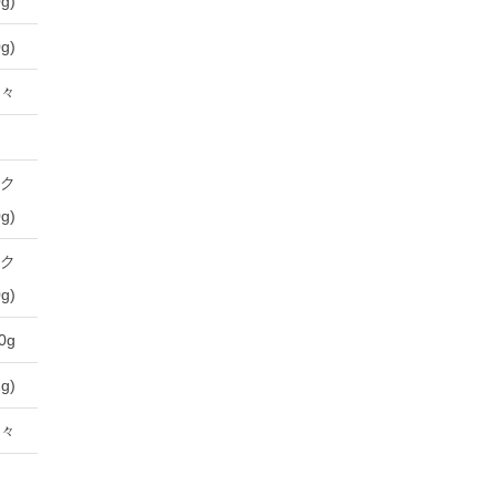
g)
g)
々
ック
g)
ック
g)
0g
g)
々