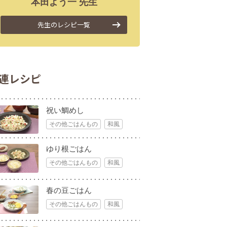
本田
よう一
先生
先生のレシピ一覧
連レシピ
祝い鯛めし
その他ごはんもの
和風
ゆり根ごはん
その他ごはんもの
和風
春の豆ごはん
その他ごはんもの
和風