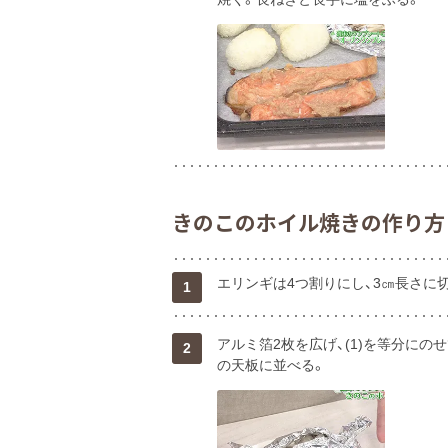
きのこのホイル焼きの作り方
エリンギは4つ割りにし、3㎝長さに
1
アルミ箔2枚を広げ、(1)を等分にのせ
2
の天板に並べる。