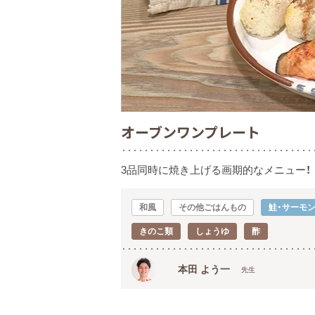
オーブンワンプレート
3品同時に焼き上げる画期的なメニュー！
和風
その他ごはんもの
鮭・サーモ
きのこ類
しょうゆ
酢
本田 よう一
先生