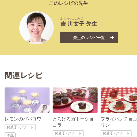
このレシピの先生
よしかわ
ふみこ
吉川
文子
先生
先生のレシピ一覧
関連レシピ
レモンのババロワ
とろけるガトーショ
フライパンチョ
コラ
リン
お菓子・デザート
お菓子・デザート
お菓子・デザート
洋風