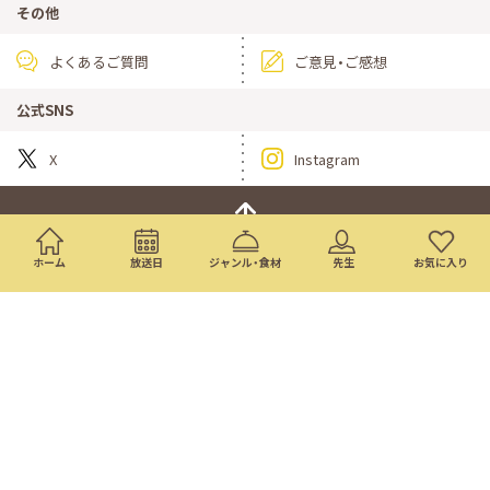
その他
よくあるご質問
ご意見・ご感想
公式SNS
X
Instagram
PAGE TOP
ホーム
放送日
ジャンル・食材
先生
お気に入り
ドラマ
ニュース・情報
映画
バラエティ・音楽
スポーツ
アニメ
ミニ番組
イベント
通販