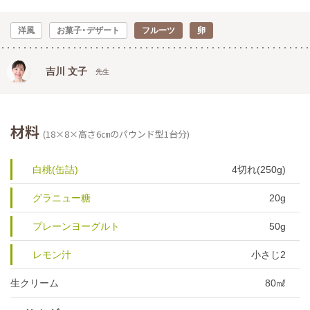
洋風
お菓子・デザート
フルーツ
卵
吉川 文子
先生
材料
(18×8×高さ6㎝のパウンド型1台分)
白桃(缶詰)
4切れ(250g)
グラニュー糖
20g
プレーンヨーグルト
50g
レモン汁
小さじ2
生クリーム
80㎖